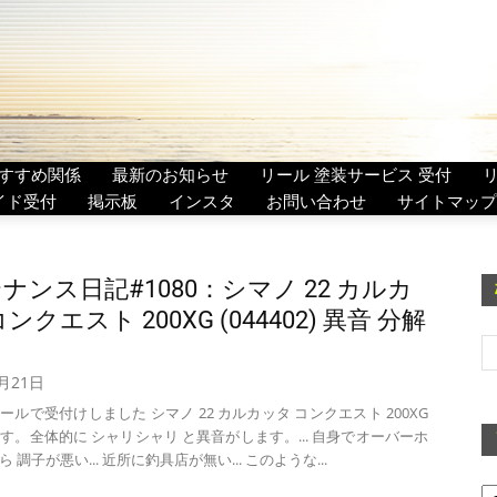
すすめ関係
最新のお知らせ
リール 塗装サービス 受付
イド受付
掲示板
インスタ
お問い合わせ
サイトマップ
ナンス日記#1080：シマノ 22 カルカ
ンクエスト 200XG (044402) 異音 分解
2月21日
ールで受付けしました シマノ 22 カルカッタ コンクエスト 200XG
2) です。全体的に シャリシャリ と異音がします。... 自身でオーバーホ
 調子が悪い... 近所に釣具店が無い... このような...
ア