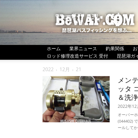
BeWAF
(ビ
ワ
エ
フ）
ホーム
業界ニュース
釣果関係
お
ロッド修理改造サービス 受付
琵琶湖ガ
2022
12月
21
メンテ
ッタ コ
＆洗浄
2022年1
オーバーホ
(04440
ールしてから