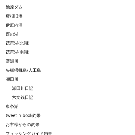
池原ダム
彦根旧港
伊庭内湖
西の湖
琵琶湖(北湖)
琵琶湖(南湖)
野洲川
矢橋帰帆島/人工島
瀬田川
瀬田川日記
六文銭日記
東条湖
tweet-n-book釣果
お客様からの釣果
フィッシングガイド釣果