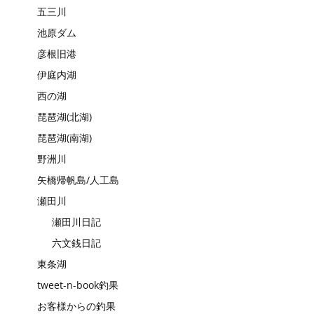
五三川
池原ダム
彦根旧港
伊庭内湖
西の湖
琵琶湖(北湖)
琵琶湖(南湖)
野洲川
矢橋帰帆島/人工島
瀬田川
瀬田川日記
六文銭日記
東条湖
tweet-n-book釣果
お客様からの釣果