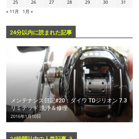
25
26
27
28
29
30
31
« 11月
1月 »
24分以内に読まれた記事
メンテナンス日記#20：ダイワ TDジリオン 7.3
リミテッド 洗浄＆修理
2016年1月10日
24時間以内の人気記事 ３