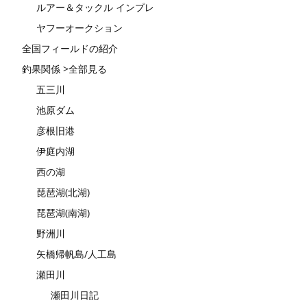
ルアー＆タックル インプレ
ヤフーオークション
全国フィールドの紹介
釣果関係 >全部見る
五三川
池原ダム
彦根旧港
伊庭内湖
西の湖
琵琶湖(北湖)
琵琶湖(南湖)
野洲川
矢橋帰帆島/人工島
瀬田川
瀬田川日記