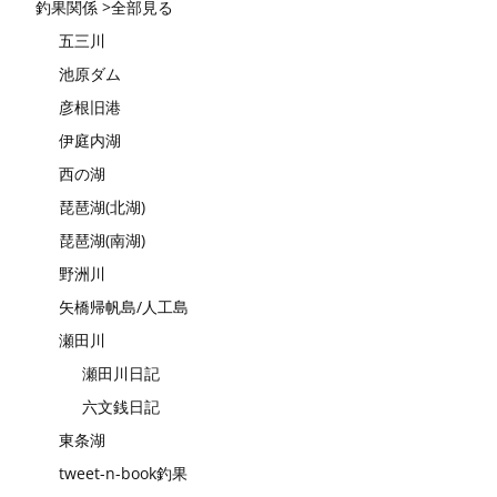
釣果関係 >全部見る
五三川
池原ダム
彦根旧港
伊庭内湖
西の湖
琵琶湖(北湖)
琵琶湖(南湖)
野洲川
矢橋帰帆島/人工島
瀬田川
瀬田川日記
六文銭日記
東条湖
tweet-n-book釣果