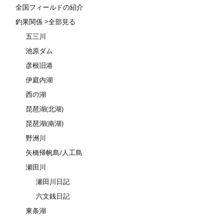
全国フィールドの紹介
釣果関係 >全部見る
五三川
池原ダム
彦根旧港
伊庭内湖
西の湖
琵琶湖(北湖)
琵琶湖(南湖)
野洲川
矢橋帰帆島/人工島
瀬田川
瀬田川日記
六文銭日記
東条湖