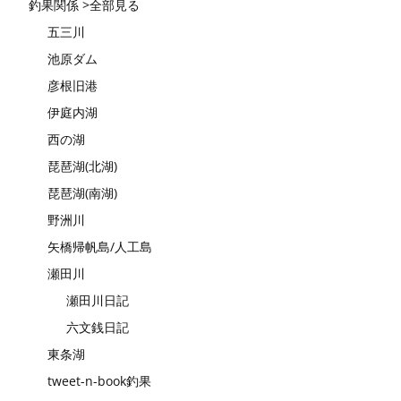
釣果関係 >全部見る
五三川
池原ダム
彦根旧港
伊庭内湖
西の湖
琵琶湖(北湖)
琵琶湖(南湖)
野洲川
矢橋帰帆島/人工島
瀬田川
瀬田川日記
六文銭日記
東条湖
tweet-n-book釣果