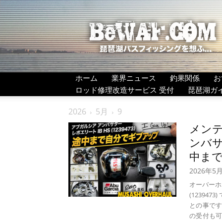
BeWAF
(ビ
ワ
エ
フ）
ホーム
業界ニュース
釣果関係
お
ロッド修理改造サービス 受付
琵琶湖ガ
2026
5月
9
メンテ
ンバサ
中まで
2026年5
オーバーホー
(1239
との事で
の受付も