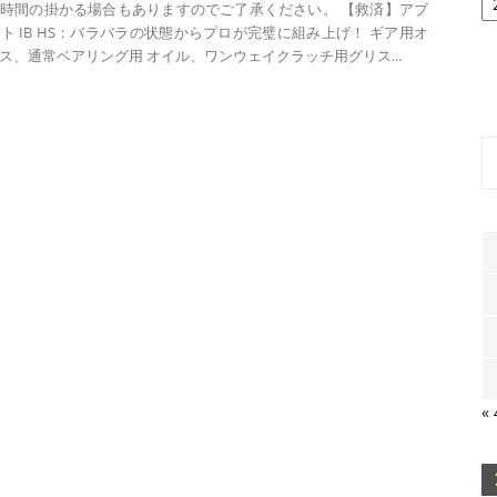
ー
時間の掛かる場合もありますのでご了承ください。 【救済】アブ
カ
ト IB HS：バラバラの状態からプロが完璧に組み上げ！ ギア用オ
イ
ス、通常ベアリング用 オイル、ワンウェイクラッチ用グリス...
ブ
«