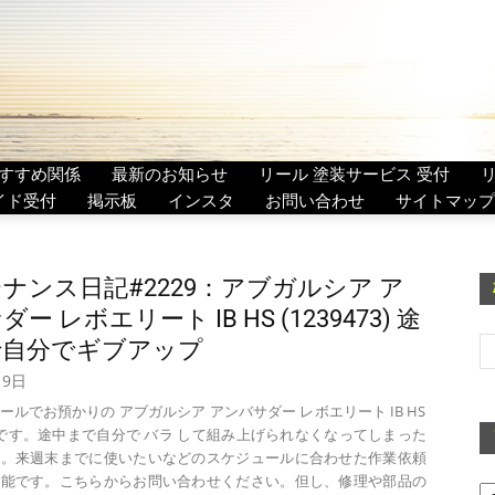
すすめ関係
最新のお知らせ
リール 塗装サービス 受付
イド受付
掲示板
インスタ
お問い合わせ
サイトマップ
ナンス日記#2229：アブガルシア ア
ダー レボエリート IB HS (1239473) 途
自分でギブアップ
月9日
ルでお預かりの アブガルシア アンバサダー レボエリート IB HS
473) です。途中まで自分で バラ して組み上げられなくなってしまった
す。来週末までに使いたいなどのスケジュールに合わせた作業依頼
ア
可能です。こちらからお問い合わせください。但し、修理や部品の