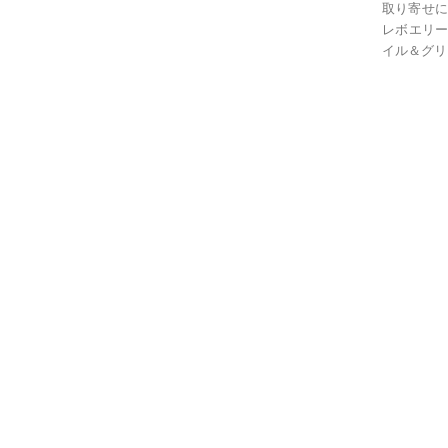
取り寄せに
レボエリー
イル＆グリ