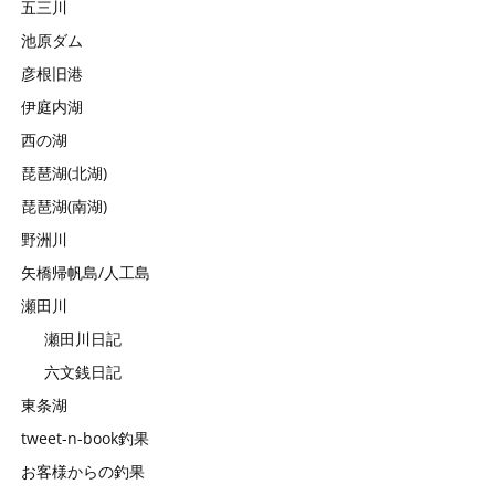
五三川
池原ダム
彦根旧港
伊庭内湖
西の湖
琵琶湖(北湖)
琵琶湖(南湖)
野洲川
矢橋帰帆島/人工島
瀬田川
瀬田川日記
六文銭日記
東条湖
tweet-n-book釣果
お客様からの釣果