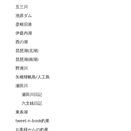
五三川
池原ダム
彦根旧港
伊庭内湖
西の湖
琵琶湖(北湖)
琵琶湖(南湖)
野洲川
矢橋帰帆島/人工島
瀬田川
瀬田川日記
六文銭日記
東条湖
tweet-n-book釣果
お客様からの釣果