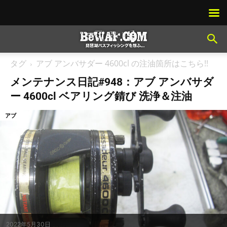
タグ
アブ アンバサダー 4600cl の注油箇所はこちら!!
メンテナンス日記#948：アブ アンバサダ
ー 4600cl ベアリング錆び 洗浄＆注油
アブ
2022年5月30日