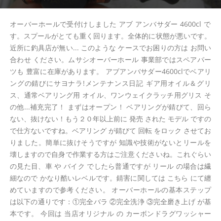
オーバーホールで受付けしました アブ アンバサダー 4600cl で
す。スプールがとても重く回ります。全体的に状態が悪いです。
近所に釣具店が無い... このような ケースでお困りの方は お問い
合わせ ください。ムサシオーバーホール 事業部ではスペアパー
ツも 豊富に在庫があります。 アブアンバサダー4600clでベアリ
ングの錆びにサヨナラ!メンテナンス日記 ギア用オイル＆グリ
ス、通常ベアリング用 オイル、ワンウェイクラッチ用グリス そ
の他...補充完了！ まずはオープン！ ベアリングが錆びて、回ら
ない、抜けない！もう２０年以上前に 発売 された モデル ですの
で仕方ないですね。ベアリング が錆びて 回転 をロック させてお
りました。簡単に抜けそうですが 知識や技術がないとリールを
壊しますので自身で作業する方はご注意くださいね。これぐらい
の見た目、車 や バイク でしたら普通ですが リール の場合は繊
細なので かなり酷いレベルです。錆害に関しては こちら にて纏
めていますので参考ください。 オーバーホールの基本ステップ
は以下の通りです：①完全バラ ②完全洗浄 ③完全磨き上げ が基
本です。 今回は 当店オリジナル の カーボンドラグワッシャー