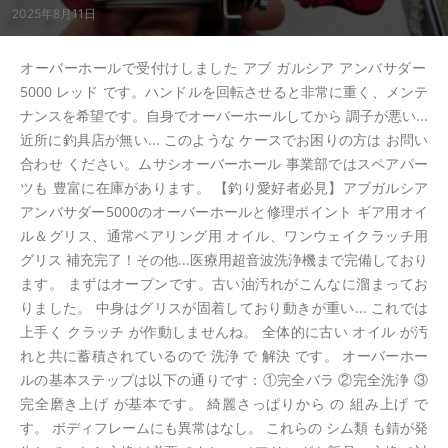
2025年8月11日
オーバーホールで受付けしました アブ ガルシア アンバサダー
5000 レッド です。ハンドルを回転させると非常に重く、メンテ
ナンスを希望です。自身でオーバーホールしてから 調子が悪い...
近所に釣具店が無い... このような ケースでお困りの方は お問い
合わせ ください。ムサシオーバーホール 事業部ではスペアパー
ツも 豊富に在庫があります。 【釣り愛好者必見】アブガルシア
アンバサダー5000のオーバーホールと修理ポイント ギア用オイ
ル＆グリス、通常ベアリング用 オイル、ワンウェイクラッチ用
グリス 補充完了！その他...医療用超音波洗浄機まで完備しており
ます。 まずはオープンです。古い油汚れがこんなに溜まってお
りました。 中身はグリスが固着しており動きが重い... これでは
上手く クラッチ が作動しませんね。 全体的に古い オイル が汚
れと共に蓄積されているので 洗浄 で 解決 です。 オーバーホー
ルの基本ステップは以下の通りです：①完全バラ ②完全洗浄 ③
完全磨き上げ が基本です。 綺麗さっぱりから の 組み上げ で
す。 ボディフレームにも異常はなし。 これらの シム類 も錆が発