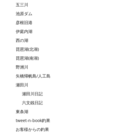
五三川
池原ダム
彦根旧港
伊庭内湖
西の湖
琵琶湖(北湖)
琵琶湖(南湖)
野洲川
矢橋帰帆島/人工島
瀬田川
瀬田川日記
六文銭日記
東条湖
tweet-n-book釣果
お客様からの釣果