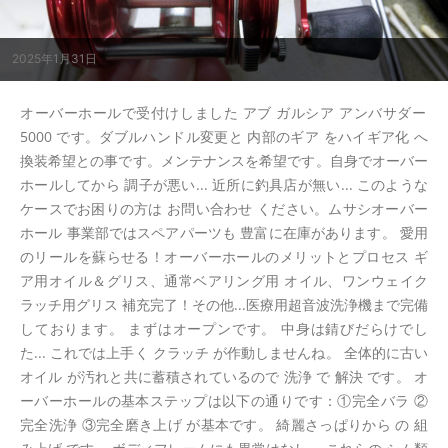
2025年1月31日
オーバーホールで受付けしました アブ ガルシア アンバサダー
5000 です。ダブルハンドル変更と 内部のギア をハイギア化 へ
換装希望との事です。メンテナンスを希望です。自身でオーバー
ホールしてから 調子が悪い... 近所に釣具店が無い... このような
ケースでお困りの方は お問い合わせ ください。ムサシオーバー
ホール 事業部ではスペアパーツも 豊富に在庫があります。 愛用
のリールを蘇らせる！オーバーホールのメリットとプロセス ギ
ア用オイル＆グリス、通常ベアリング用 オイル、ワンウェイク
ラッチ用グリス 補充完了！その他...医療用超音波洗浄機まで完備
しております。 まずはオープンです。 中身は錆びだらけでし
た... これでは上手く クラッチ が作動しませんね。 全体的に古い
オイル が汚れと共に蓄積されているので 洗浄 で 解決 です。 オ
ーバーホールの基本ステップは以下の通りです：①完全バラ ②
完全洗浄 ③完全磨き上げ が基本です。 綺麗さっぱりから の 組