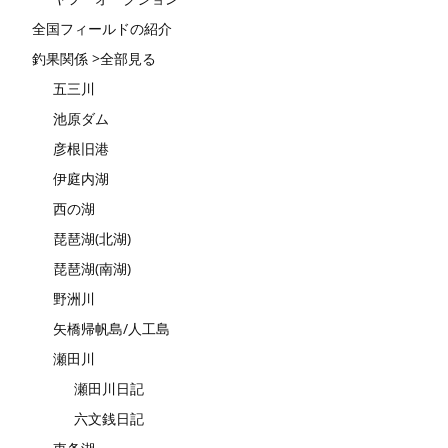
全国フィールドの紹介
釣果関係 >全部見る
五三川
池原ダム
彦根旧港
伊庭内湖
西の湖
琵琶湖(北湖)
琵琶湖(南湖)
野洲川
矢橋帰帆島/人工島
瀬田川
瀬田川日記
六文銭日記