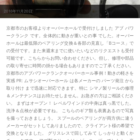
2016年11月20日
京都市のお客様よりオーバーホールで受付けしました アブ パワ
ークランク です。全体的に動きが重いとの事 でした。オーバー
ホールは最低限のベアリング交換＆各部の見直し「Bコース」で
の受付です。また来週末までに使いたいなどのリクエストも受付
可能です。こちらからお問い合わせください。但し、修理や部品
の取り寄せに時間の掛かる場合もありますのでご了承ください。
京都市のアブパワークランクオーバーホール事例！動きの軽さを
実感 PR: ムサシオーバーホール は各メーカーの パーツ発注 から
取り付け まで迅速に対応できます。特に シマノ製リールの修理
＆メンテナンスはお待たせしません。お急ぎの方はご相談くださ
い。 まずはオープン！ レベルワインドの中身は真っ黒でした。
洗浄＆点検が必要ですね。 こちらのギア類も表裏あるので写真
を撮っておきましょう。 スプールのベアリングが両方供に違う
メーカーがセットしてありましたので、クライアント様の希望で
交換となりました。 グリスレスで回してみて しっかりと動くか