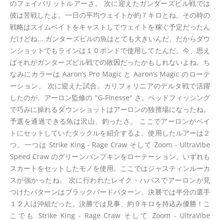
のフェイバリットルアーさ。 次に迎えたガンダーズビル戦では
彼は苦戦したよ。一日の平均ウェイトが約７キロとね。その時の
戦略はスイムベイトをキャストしてウェイトを稼ぐ予定だったん
だけどね... ガンターズビルの魚はとても大きいんだ、だからダウ
ンショットでもラインは１０ポンドで使用してたんだ。今、思え
ばそれがガンターズビル戦での敗因だったかもしれないよね。ち
なみにカラーは Aaron’s Pro Magic と Aaron’s Magic のローテ
ーション。 次に迎えた試合。カリフォリニアのデルタ戦で活躍
したのが、アーロン監修の "G-FInesse" さ。ベッドフィッシング
で巧みに操れるダウンショットはアーロンの独擅場になったね。
予選を通過できる魚は沢山、釣ったさ。 ここでアーロンがベイ
トにセットしていたタックルを紹介するよ。使用したルアーは２
つ。一つは Strike King - Rage Craw そして Zoom - UltraVibe
Speed Craw のグリーンパンプキンをローテーション。いずれも
スカートをセットしたモノを使用。ここではジャスティンルーカ
スが強かったね。 次に行われたレイク・ハバスでアーロンが見
つけたパターンはブラックバードパターン。決勝では半分の選手
１２人は沖組だった。決勝では見事、約９キロを持込み優勝！こ
こでも Strike King - Rage Craw そして Zoom - UltraVibe