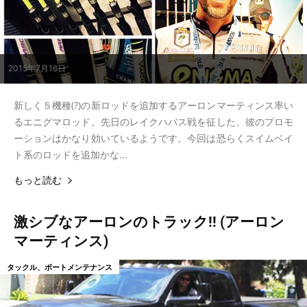
2015年7月16日
新しく５機種(?)の新ロッドを追加するアーロンマーティンス率い
るエニグマロッド。先日のレイクハバス戦を征した、彼のプロモ
ーションはかなり効いているようです。今回は恐らくスイムベイ
ト系のロッドを追加かな...
もっと読む
激シブなアーロンのトラック!! (アーロン
マーティンス)
タックル、ボートメンテナンス