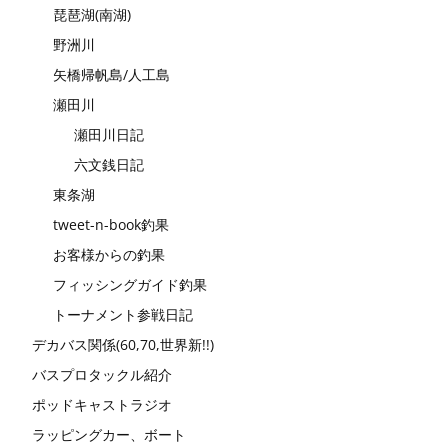
琵琶湖(南湖)
野洲川
矢橋帰帆島/人工島
瀬田川
瀬田川日記
六文銭日記
東条湖
tweet-n-book釣果
お客様からの釣果
フィッシングガイド釣果
トーナメント参戦日記
デカバス関係(60,70,世界新!!)
バスプロタックル紹介
ポッドキャストラジオ
ラッピングカー、ボート