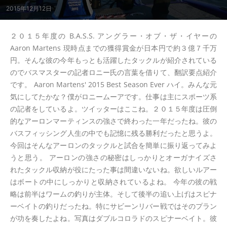
2015年12月12日
２０１５年度の B.A.S.S. アングラー・オブ・ザ・イヤーの
Aaron Martens 現時点までの獲得賞金が日本円で約３億７千万
円。そんな彼の今年もっとも活躍したタックルが紹介されている
のでバスマスターの記者ロニー氏の言葉を借りて、翻訳要点紹介
です。 Aaron Martens' 2015 Best Season Ever ハイ。みんな元
気にしてたかな？僕がロニームーアです。仕事は主にスポーツ系
の記者をしているよ。ツイッターはここね。２０１５年度は圧倒
的なアーロンマーティンスの強さで終わった一年だったね。彼の
バスフィッシング人生の中でも記憶に残る勝利だったと思うよ。
今回はそんなアーロンのタックルと試合を簡単に振り返ってみよ
うと思う。 アーロンの強さの秘密はしっかりとオーガナイズさ
れたタックル収納が役にたった事は間違いないね。欲しいルアー
はボートの中にしっかりと収納されているよね。 今年の彼の戦
略は前半はワームの釣りが主体。そして後半の追い上げはスピナ
ーベイトの釣りだったね。特にサビーンリバー戦ではそのプラン
が功を奏したよね。写真はダブルコロラドのスピナーベイト。彼