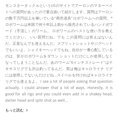
モンスタータックルというUSのサイトでアーロンのマネーベイ
トへの質問があったので要点抜いて紹介します。質問はアーロン
の数千万円以上を稼いでいる"商売道具"ロボワームへの質問。*
ロボワームは米国で何十年以上前から販売されているハンドポワ
ード（手流し）のワーム。 ロボワームのベストな使い方を教え
てください。 いい質問だね。でも この質問には答えはないん
だ。正直なんでも使えるんだ。スプリットショットやジグヘッド
でもいいよ。シェイキーヘッドでもね。自分が一番心配している
のは、皆がロボワームをダウン ショットだけにしか使用しなく
なってしまうことなんだ。あのワーム"6インチストレート"はテ
キサスリグでも沢山釣ってるんだ。実は俺はキャロライナ リグ
には使用してないんだけどね...スイベルを付ければキャロライナ
リグでも使えるよ。 I see a lot of people asking that question
actually. I could answer that a lot of ways. Honestly, it is
good for all rigs and you could even add in a shakey head,
darter head and split shot as well...
もっと読む