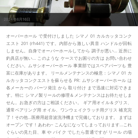
2024年6月16日
オーバーホール で受付けしました シマノ 01 カルカッタコンク
エスト 201 (rh441) です。内部から激しい異音 ハンドルが回転
しません。自身でオーバーホールしてから 調子が悪い... 近所に
釣具店が無い... このような ケースでお困りの方は お問い合わせ
ください。ムサシオーバーホール 事業部ではスペアパーツも 豊
富に在庫があります。 リールメンテナンスの極意：シマノ 01 カ
ルカッタコンクエストを蘇らせる PR: ムサシオーバーホール は
各メーカーの パーツ発注 から 取り付け まで迅速に対応できま
す。特に シマノ製リールの修理＆メンテナンスはお待たせしま
せん。お急ぎの方はご相談ください。 ギア用オイル＆グリス、
通常ベアリング用 オイル、ワンウェイクラッチ用グリス 補充完
了！その他...医療用超音波洗浄機まで完備しております。 まずは
オープン です！あわわ~ こんなになってしまっております...これ
ぐらいの見た目、車 や バイク でしたら普通ですが リール の場