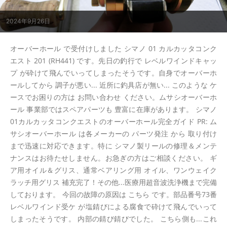
2024年9月26日
オーバーホール で受付けしました シマノ 01 カルカッタコンク
エスト 201 (RH441) です。先日の釣行で レベルワインドキャッ
プ が砕けて飛んでいってしまったそうです。自身でオーバーホ
ールしてから 調子が悪い... 近所に釣具店が無い... このような ケ
ースでお困りの方は お問い合わせ ください。ムサシオーバーホ
ール 事業部ではスペアパーツも 豊富に在庫があります。 シマノ
01カルカッタコンクエストのオーバーホール完全ガイド PR: ム
サシオーバーホール は各メーカーの パーツ発注 から 取り付け
まで迅速に対応できます。特に シマノ製リールの修理＆メンテ
ナンスはお待たせしません。お急ぎの方はご相談ください。 ギ
ア用オイル＆グリス、通常ベアリング用 オイル、ワンウェイク
ラッチ用グリス 補充完了！その他...医療用超音波洗浄機まで完備
しております。 今回の故障の原因は こちら です。部品番号73番
レベルワインド受ケ が塩錆びによる腐食で砕けて飛んでいって
しまったそうです。 内部の錆び錆びでした。 こちら側も...これ