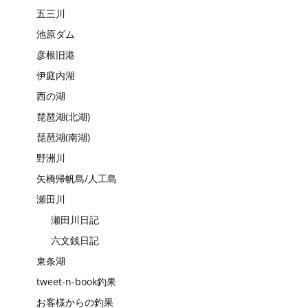
五三川
池原ダム
彦根旧港
伊庭内湖
西の湖
琵琶湖(北湖)
琵琶湖(南湖)
野洲川
矢橋帰帆島/人工島
瀬田川
瀬田川日記
六文銭日記
東条湖
tweet-n-book釣果
お客様からの釣果