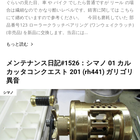
ぐらいの見た目、車 や バイク でしたら普通ですが リール の場
合は繊細なので かなり酷いレベルです。錆害に関しては こちら
にて纏めていますので参考ください。 今回も磨耗していた 部
品番号123 ローラークラッチベアリング (ワンウェイクラッチ)
(非売品) を新品に交換します。当店には...
もっと読む
メンテナンス日記#1526：シマノ 01 カル
カッタコンクエスト 201 (rh441) ガリゴリ
異音
シマノ