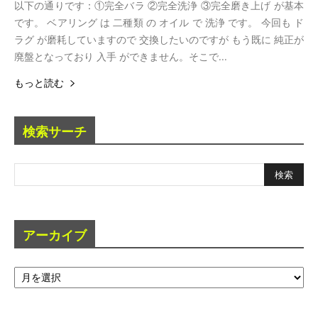
以下の通りです：①完全バラ ②完全洗浄 ③完全磨き上げ が基本
です。 ベアリング は 二種類 の オイル で 洗浄 です。 今回も ド
ラグ が磨耗していますので 交換したいのですが もう既に 純正が
廃盤となっており 入手 ができません。そこで...
もっと読む
検索サーチ
アーカイブ
ア
ー
カ
イ