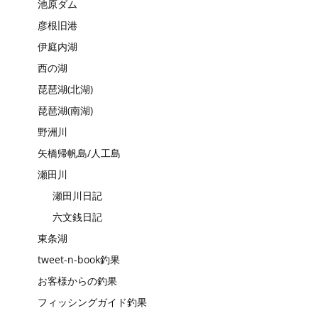
池原ダム
彦根旧港
伊庭内湖
西の湖
琵琶湖(北湖)
琵琶湖(南湖)
野洲川
矢橋帰帆島/人工島
瀬田川
瀬田川日記
六文銭日記
東条湖
tweet-n-book釣果
お客様からの釣果
フィッシングガイド釣果