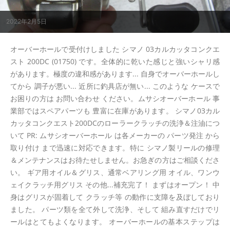
2022年2月5日
オーバーホールで受付けしました シマノ 03カルカッタコンクエ
スト 200DC (01750) です。全体的に乾いた感じと強いシャリ感
があります。極度の違和感があります... 自身でオーバーホールし
てから 調子が悪い... 近所に釣具店が無い... このような ケースで
お困りの方は お問い合わせ ください。ムサシオーバーホール 事
業部ではスペアパーツも 豊富に在庫があります。 シマノ03カル
カッタコンクエスト200DCのローラークラッチの洗浄＆注油につ
いて PR: ムサシオーバーホール は各メーカーの パーツ発注 から
取り付け まで迅速に対応できます。特に シマノ製リールの修理
＆メンテナンスはお待たせしません。お急ぎの方はご相談くださ
い。 ギア用オイル＆グリス、通常ベアリング用 オイル、ワンウ
ェイクラッチ用グリス その他...補充完了！ まずはオープン！ 中
身はグリスが固着して クラッチ等 の動作に支障を及ぼしており
ました。 パーツ類を全て外して洗浄、そして 組み直すだけでリ
ールはとてもよくなります。 オーバーホールの基本ステップは