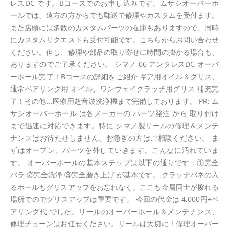
レスDC です。Bコースでのお申し込みです。ムサシオーバーホ
ールでは、遠方の方からでも郵送で修理やカスタムを受付ます。
また店頭には多数のカスタムパーツの在庫もありますので、同時
にカスタムリクエストも受付可能です。こちらからお問い合わせ
ください。但し、修理や部品の取り寄せに時間の掛かる場合も、
ありますのでご了承ください。 シマノ 06 アンタレスDC オーバ
ーホール完了！Bコースの詳細をご紹介 ギア用オイル＆グリス、
通常ベアリング用 オイル、ワンウェイクラッチ用グリス 補充完
了！その他...医療用超音波洗浄機まで完備しております。 PR: ム
サシオーバーホール は各メーカーの パーツ発注 から 取り付け
まで迅速に対応できます。特に シマノ製リールの修理＆メンテ
ナンスはお待たせしません。お急ぎの方はご相談ください。 ま
ずはオープン。パーツを外していきます。こんなに汚れていま
す。 オーバーホールの基本ステップは以下の通りです：①完全
バラ ②完全洗浄 ③完全磨き上げ が基本です。 クラッチバネの入
るホールもグリスアップをお忘れなく。ここも金属同士が擦れる
場所でのでグリスアップは重要です。 今回の代金は 4,000円+ベ
アリング代 でした。リールのオーバーホール＆メンテナンス、
修理チューンはお任せください。リールは大切に！修理オーバー