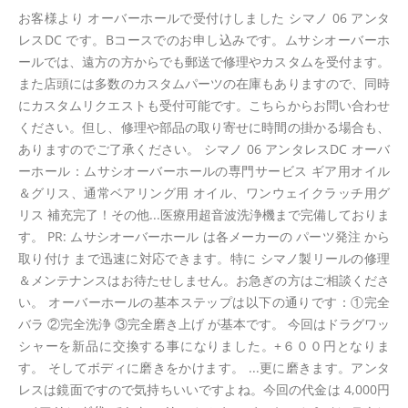
お客様より オーバーホールで受付けしました シマノ 06 アンタ
レスDC です。Bコースでのお申し込みです。ムサシオーバーホ
ールでは、遠方の方からでも郵送で修理やカスタムを受付ます。
また店頭には多数のカスタムパーツの在庫もありますので、同時
にカスタムリクエストも受付可能です。こちらからお問い合わせ
ください。但し、修理や部品の取り寄せに時間の掛かる場合も、
ありますのでご了承ください。 シマノ 06 アンタレスDC オーバ
ーホール：ムサシオーバーホールの専門サービス ギア用オイル
＆グリス、通常ベアリング用 オイル、ワンウェイクラッチ用グ
リス 補充完了！その他...医療用超音波洗浄機まで完備しておりま
す。 PR: ムサシオーバーホール は各メーカーの パーツ発注 から
取り付け まで迅速に対応できます。特に シマノ製リールの修理
＆メンテナンスはお待たせしません。お急ぎの方はご相談くださ
い。 オーバーホールの基本ステップは以下の通りです：①完全
バラ ②完全洗浄 ③完全磨き上げ が基本です。 今回はドラグワッ
シャーを新品に交換する事になりました。+６００円となりま
す。 そしてボディに磨きをかけます。 ...更に磨きます。アンタ
レスは鏡面ですので気持ちいいですよね。今回の代金は 4,000円