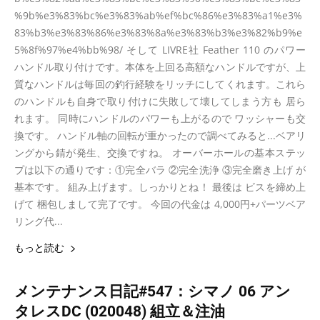
%9b%e3%83%bc%e3%83%ab%ef%bc%86%e3%83%a1%e3%
83%b3%e3%83%86%e3%83%8a%e3%83%b3%e3%82%b9%e
5%8f%97%e4%bb%98/ そして LIVRE社 Feather 110 のパワー
ハンドル取り付けです。本体を上回る高額なハンドルですが、上
質なハンドルは毎回の釣行経験をリッチにしてくれます。これら
のハンドルも自身で取り付けに失敗して壊してしまう方も 居ら
れます。 同時にハンドルのパワーも上がるので ワッシャーも交
換です。 ハンドル軸の回転が重かったので調べてみると...ベアリ
ングから錆が発生、交換ですね。 オーバーホールの基本ステッ
プは以下の通りです：①完全バラ ②完全洗浄 ③完全磨き上げ が
基本です。 組み上げます。しっかりとね！ 最後は ビスを締め上
げて 梱包しまして完了です。 今回の代金は 4,000円+パーツベア
リング代...
もっと読む
メンテナンス日記#547：シマノ 06 アン
タレスDC (020048) 組立＆注油