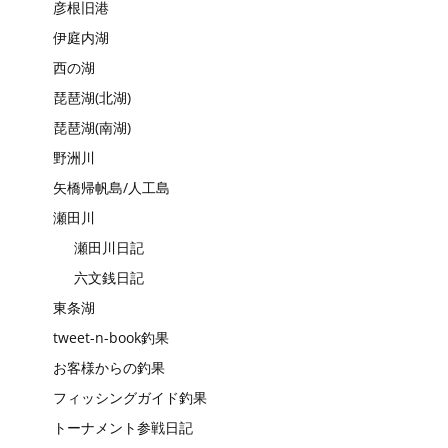
彦根旧港
伊庭内湖
西の湖
琵琶湖(北湖)
琵琶湖(南湖)
野洲川
矢橋帰帆島/人工島
瀬田川
瀬田川日記
六文銭日記
東条湖
tweet-n-book釣果
お客様からの釣果
フィッシングガイド釣果
トーナメント参戦日記