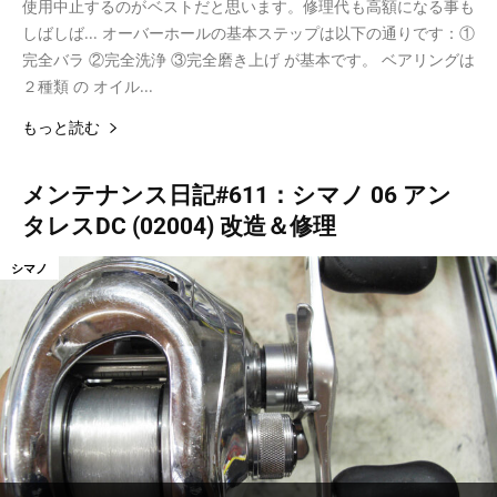
使用中止するのがベストだと思います。修理代も高額になる事も
しばしば... オーバーホールの基本ステップは以下の通りです：①
完全バラ ②完全洗浄 ③完全磨き上げ が基本です。 ベアリングは
２種類 の オイル...
もっと読む
メンテナンス日記#611：シマノ 06 アン
タレスDC (02004) 改造＆修理
シマノ