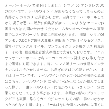
オーバーホール で受付けしました シマノ 06 アンタレスDC
(02004) です。レベルワインド が回らなくなってしまったのと
内部から カリカリ と異音がします。自身でオーバーホールして
から 調子が悪い... 近所に釣具店が無い... このような ケースでお
困りの方は お問い合わせ ください。ムサシオーバーホール 事業
部ではスペアパーツも 豊富に在庫があります。 衝撃！シマノ06
アンタレスDCギア破損の真相と復旧術 ギア用オイル＆グリス、
通常ベアリング用 オイル、ワンウェイクラッチ用グリス 補充完
了！その他...医療用超音波洗浄機まで完備しております。 PR: ム
サシオーバーホール は各メーカーの パーツ発注 から 取り付け
まで迅速に対応できます。特に シマノ製リールの修理＆メンテ
ナンスはお待たせしません。お急ぎの方はご相談ください。 ま
ずは オープン です。 レベルワインドのキズ 今回の不都合な原因
はこちら。レベルワインド に 砂か小石か...なにかが挟んでしま
った様子。一度レベルワインドに傷がつくと うまくガイド溝に
乗らなくなってしまう事があります。 今回は内部の プラスチッ
クギア も破損。恐らくガイドが ロック して内部に 強い力がかか
ったのかなとも思います。リールはなにか噛んだ場合には直ぐに