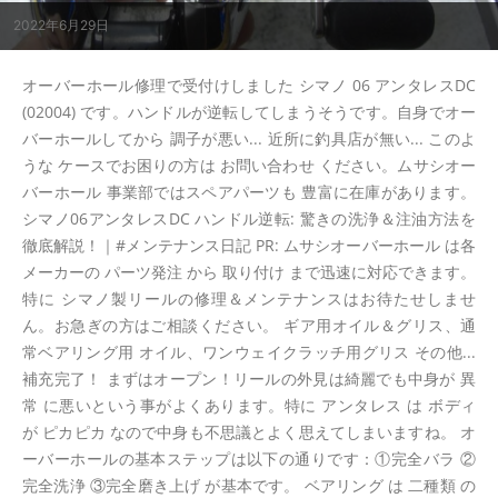
2022年6月29日
オーバーホール修理で受付けしました シマノ 06 アンタレスDC
(02004) です。ハンドルが逆転してしまうそうです。自身でオー
バーホールしてから 調子が悪い... 近所に釣具店が無い... このよ
うな ケースでお困りの方は お問い合わせ ください。ムサシオー
バーホール 事業部ではスペアパーツも 豊富に在庫があります。
シマノ06アンタレスDC ハンドル逆転: 驚きの洗浄＆注油方法を
徹底解説！｜#メンテナンス日記 PR: ムサシオーバーホール は各
メーカーの パーツ発注 から 取り付け まで迅速に対応できます。
特に シマノ製リールの修理＆メンテナンスはお待たせしませ
ん。お急ぎの方はご相談ください。 ギア用オイル＆グリス、通
常ベアリング用 オイル、ワンウェイクラッチ用グリス その他...
補充完了！ まずはオープン！リールの外見は綺麗でも中身が 異
常 に悪いという事がよくあります。特に アンタレス は ボディ
が ピカピカ なので中身も不思議とよく思えてしまいますね。 オ
ーバーホールの基本ステップは以下の通りです：①完全バラ ②
完全洗浄 ③完全磨き上げ が基本です。 ベアリング は 二種類 の