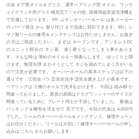
注油 ギア用オイル＆グリス、通常ベアリング用 オイル、ワンウ
ェイクラッチ用グリス 補充完了！その他...医療用超音波洗浄機ま
で完備しております。 PR: ムサシオーバーホール は各メーカー
の パーツ発注 から 取り付け まで迅速に対応できます。特に シ
マノ製リールの修理＆メンテナンスはお待たせしません。お急ぎ
の方はご相談ください。 まずは オープンです。アンタレスDC
のユニット部分の ネジ蓋。凄く硬くなってしまう事がありま
す。そんな時は 薄めのオイルを一滴垂らします。 ゆっくりと開
けます。無理矢理 まわそうとして ネジを舐めてしまう方がいる
ので注意が必要です。 オーバーホールの基本ステップは以下の
通りです：①完全バラ ②完全洗浄 ③完全磨き上げ が基本です。
ベアリングは ２種のオイルで洗浄をかけます。 今回は 組み順 が
間違っておりました。異音の原因はドラグワッシャーのサイズが
間違っているために プレート同士が干渉していました。 最後は
パッキング＆梱包を済ませて 完了です。今回の代金は 4,000円
でした。リールのオーバーホール＆メンテナンス、修理チューン
はお任せください。リールは大切に！修理オーバーホールの申し
込みは こちら からお願いします。