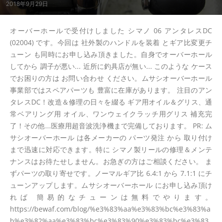
2018年9月29日
オーバーホールで受付けしました シマノ 06 アンタレスDC
(02004) です。今回は 社外製のハンドルを装着 とギア比変更チ
ューン も同時にお申し込み頂きました。自身でオーバーホール
してから 調子が悪い... 近所に釣具店が無い... このような ケース
でお困りの方は お問い合わせ ください。ムサシオーバーホール
事業部ではスペアパーツも 豊富に在庫があります。 注目のアン
タレスDC！改造＆修理の日々を綴る ギア用オイル＆グリス、通
常ベアリング用 オイル、ワンウェイクラッチ用グリス 補充完
了！その他...医療用超音波洗浄機まで完備しております。 PR: ム
サシオーバーホール は各メーカーの パーツ発注 から 取り付け
まで迅速に対応できます。特に シマノ製リールの修理＆メンテ
ナンスはお待たせしません。お急ぎの方はご相談ください。 ま
ずパーツの取り寄せです。ノーマルギア比 6.4:1 から 7.1:1 にチ
ューンアップします。ムサシオーバーホール にお申し込み頂け
れば 簡易的なチューンは無料でやります。
https://bewaf.com/blog/%e3%83%aa%e3%83%bc%e3%83%a
b%e3%82%aa%e3%83%bc%e3%83%90%e3%83%bc%e3%83