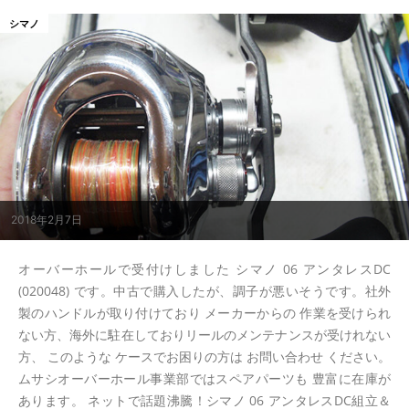
シマノ
2018年2月7日
オーバーホールで受付けしました シマノ 06 アンタレスDC
(020048) です。中古で購入したが、調子が悪いそうです。社外
製のハンドルが取り付けており メーカーからの 作業を受けられ
ない方、海外に駐在しておりリールのメンテナンスが受けれない
方、 このような ケースでお困りの方は お問い合わせ ください。
ムサシオーバーホール事業部ではスペアパーツも 豊富に在庫が
あります。 ネットで話題沸騰！シマノ 06 アンタレスDC組立＆