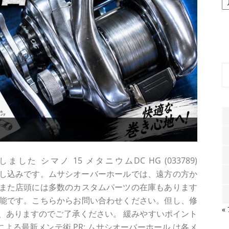
ー
カ
イ
ブ
 シマノ 15 メタニウムDC HG (033789)
スでのお申し込みです。ムサシオーバーホールでは、遠方の方か
また店頭には多数のカスタムパーツの在庫もあります
能です。こちらからお問い合わせください。但し、修
«
、ありますのでご了承ください。 緩みやすいポイント
ロによる最新メンテ術 PR: ムサシオーバーホール は各メ