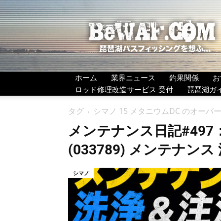
BeWAF
(ビ
ワ
エ
フ）
ホーム
業界ニュース
釣果関係
お
ロッド修理改造サービス 受付
琵琶湖ガ
タグ
シマノ 15 メタニウムDC のオーバ
メンテナンス日記#497：
(033789) メンテナン
シマノ