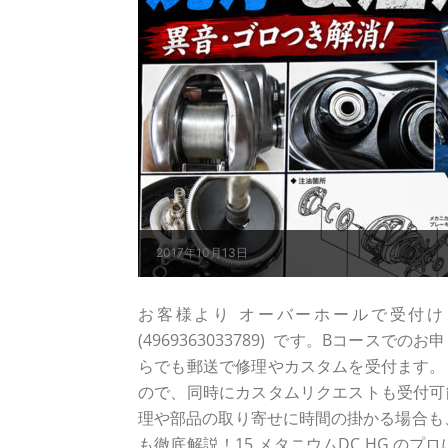
2017年10月13日
お客様より オーバーホールで受付けしました
(4969363033789) です。Bコー
らでも郵送で修理やカスタムを受付ます。
ので、同時にカスタムリクエストも受付可
理や部品の取り寄せに時間の掛かる場合も
も徹底解説！15 メタニウムDC HG のプ