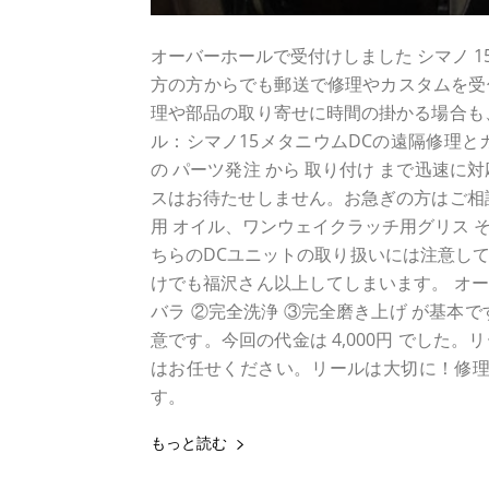
オーバーホールで受付けしました シマノ 1
方の方からでも郵送で修理やカスタムを受
理や部品の取り寄せに時間の掛かる場合も
ル：シマノ15メタニウムDCの遠隔修理とカ
の パーツ発注 から 取り付け まで迅速
スはお待たせしません。お急ぎの方はご相
用 オイル、ワンウェイクラッチ用グリス そ
ちらのDCユニットの取り扱いには注意し
けでも福沢さん以上してしまいます。 オ
バラ ②完全洗浄 ③完全磨き上げ が基本
意です。今回の代金は 4,000円 でし
はお任せください。リールは大切に！修理
す。
もっと読む