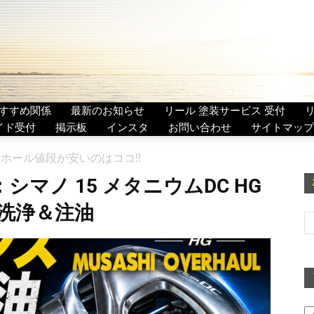
すすめ関係
最新のお知らせ
リール 塗装サービス 受付
イド受付
掲示板
インスタ
お問い合わせ
サイトマップ
ーホール値段が安いのはココ!!
シマノ 15 メタニウムDC HG
ス 洗浄＆注油
ア