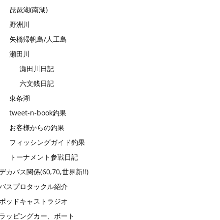
琵琶湖(南湖)
野洲川
矢橋帰帆島/人工島
瀬田川
瀬田川日記
六文銭日記
東条湖
tweet-n-book釣果
お客様からの釣果
フィッシングガイド釣果
トーナメント参戦日記
デカバス関係(60,70,世界新!!)
バスプロタックル紹介
ポッドキャストラジオ
ラッピングカー、ボート