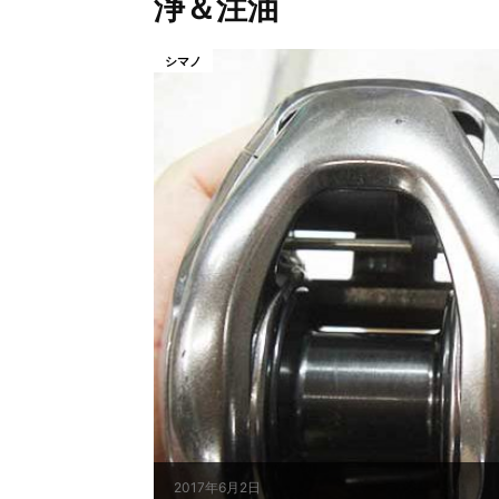
浄＆注油
シマノ
2017年6月2日