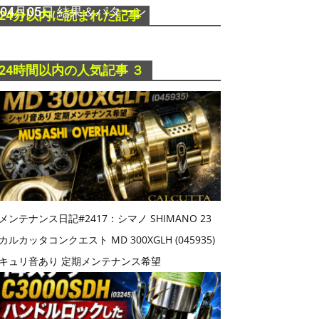
04月05日 結果＆パターン
24分以内に読まれた記事
2015年4月6日
24時間以内の人気記事 ３
メンテナンス日記#2417：シマノ SHIMANO 23
カルカッタコンクエスト MD 300XGLH (045935)
キュリ音あり 定期メンテナンス希望