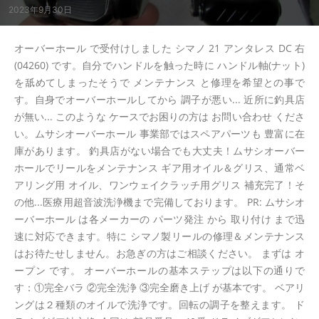
2023年9月30日
オーバーホール で受付けしました シマノ 21 アンタレス DC 右
(04260) です。自分でハンドルを触った時に ハンドル軸(ナット)
を舐めてしまったそうで メンテナンス と修理を希望との事で
す。自身でオーバーホールしてから 調子が悪い... 近所に釣具店
が無い... このような ケースでお困りの方は お問い合わせ くださ
い。ムサシオーバーホール 事業部ではスペアパーツも 豊富に在
庫があります。 釣具店がない場合でも大丈夫！ムサシオーバー
ホールでリールをメンテナンス ギア用オイル＆グリス、通常ベ
アリング用 オイル、ワンウェイクラッチ用グリス 補充完了！そ
の他...医療用超音波洗浄機まで完備しております。 PR: ムサシオ
ーバーホール は各メーカーの パーツ発注 から 取り付け まで迅
速に対応できます。特に シマノ製リールの修理＆メンテナンス
はお待たせしません。お急ぎの方はご相談ください。 まずは オ
ープン です。 オーバーホールの基本ステップは以下の通りで
す：①完全バラ ②完全洗浄 ③完全磨き上げ が基本です。 ベアリ
ングは２種類のオイルで洗浄です。回転の調子を整えます。 ド