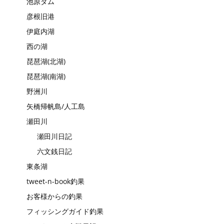
池原ダム
彦根旧港
伊庭内湖
西の湖
琵琶湖(北湖)
琵琶湖(南湖)
野洲川
矢橋帰帆島/人工島
瀬田川
瀬田川日記
六文銭日記
東条湖
tweet-n-book釣果
お客様からの釣果
フィッシングガイド釣果