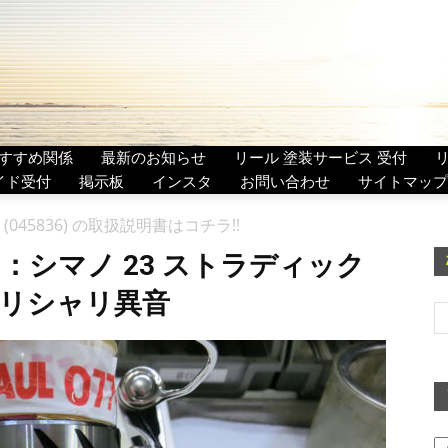
すすめ関係
最新のお知らせ
リール 塗装サービス 受付
イド受付
掲示板
インスタ
お問い合わせ
サイトマップ
 (045836) の取扱説明書はコチラ!!
：シマノ 23 ストラディック
 シャリシャリ異音
ア