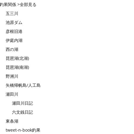
釣果関係 >全部見る
五三川
池原ダム
彦根旧港
伊庭内湖
西の湖
琵琶湖(北湖)
琵琶湖(南湖)
野洲川
矢橋帰帆島/人工島
瀬田川
瀬田川日記
六文銭日記
東条湖
tweet-n-book釣果