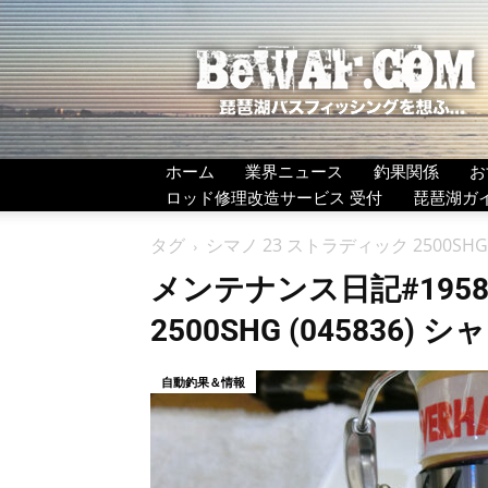
BeWAF
(ビ
ワ
エ
フ）
ホーム
業界ニュース
釣果関係
お
ロッド修理改造サービス 受付
琵琶湖ガ
タグ
シマノ 23 ストラディック 2500SHG
メンテナンス日記#1958
2500SHG (045836)
自動釣果＆情報