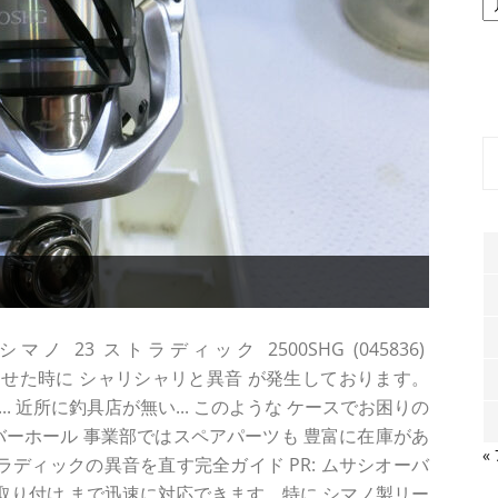
ー
カ
イ
ブ
3 ストラディック 2500SHG (045836)
を回転させた時に シャリシャリと異音 が発生しております。
. 近所に釣具店が無い... このような ケースでお困りの
バーホール 事業部ではスペアパーツも 豊富に在庫があ
«
ラディックの異音を直す完全ガイド PR: ムサシオーバ
 取り付け まで迅速に対応できます。特に シマノ製リー