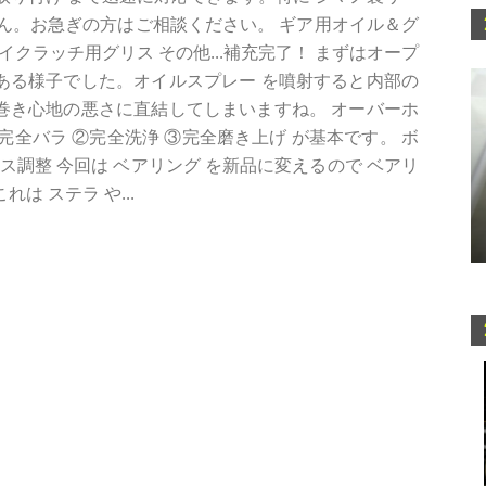
ん。お急ぎの方はご相談ください。 ギア用オイル＆グ
クラッチ用グリス その他...補充完了！ まずはオープ
てある様子でした。オイルスプレー を噴射すると内部の
の巻き心地の悪さに直結してしまいますね。 オーバーホ
全バラ ②完全洗浄 ③完全磨き上げ が基本です。 ボ
ス調整 今回は ベアリング を新品に変えるので ベアリ
は ステラ や...