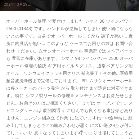
2024年3月29日
オーバーホール修理 で受付けしました シマノ 98 ツインパワー
2500 (01343) です。ハンドルが逆転してしまい 使い物にならな
いとの事です。自身でオーバーホールしてから 調子が悪い... 近
所に釣具店が無い... このような ケースでお困りの方は お問い合
わせ ください。ムサシオーバーホール 事業部ではスペアパーツ
も 豊富に在庫があります。 シマノ 98 ツインパワー 2500 オーバ
ーホール修理の秘訣 ギア用オイル＆グリス、通常ベアリング用
オイル、ワンウェイクラッチ用グリス 補充完了！その他...医療用
超音波洗浄機まで完備しております。 PR: ムサシオーバーホール
は各メーカーの パーツ発注 から 取り付け まで迅速に対応できま
す。特に シマノ製リールの修理＆メンテナンスはお待たせしま
せん。お急ぎの方はご相談ください。 まずは オープン です。ス
ピニングリールは 展開図通り に組んでも良くなる事は殆どあり
ません。エンジン組み立て作業 に似ていますね~ 中途半端に 組
み上げてしまうとギアの噛み合わせが悪く にズレ傷(クセ) が付い
てしまいより 悪くなってしまいます
つまりは壊してしまうと