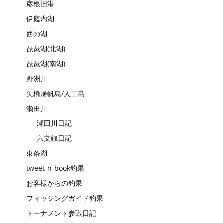
彦根旧港
伊庭内湖
西の湖
琵琶湖(北湖)
琵琶湖(南湖)
野洲川
矢橋帰帆島/人工島
瀬田川
瀬田川日記
六文銭日記
東条湖
tweet-n-book釣果
お客様からの釣果
フィッシングガイド釣果
トーナメント参戦日記