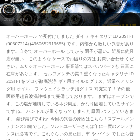
2026年7月1日
オーバーホール で受付けしました ダイワ キャタリナLD 20SH-T
(00607214) (4960652919685) です。内部から激しい異音があり
ます。自身で オーバーホール してから 調子が悪い... 近所に釣具
店が無い... このような ケースでお困りの方は お問い合わせ くだ
さい。ムサシオーバーホール 事業部ではスペアパーツも 豊富に
在庫があります。 セルフメンテの罠？重くなったキャタリナLD
20SH-Tをプロが徹底洗浄 ギア用オイル＆グリス、通常ベアリン
グ用 オイル、ワンウェイクラッチ用グリス 補充完了！その他...
医療用超音波洗浄機まで完備しております。 まずはオープンで
す。この塩が堆積しているネジ周辺。かなり固着しているサイン
ですね。 ハンドルが重くなってしまった原因 バラしていきま
す。 錆び錆びですね~ 今回の異音の原因はこちら！スプールメン
テナンスの錆でした。ソルトユーザーさんは年に一度のメンテナ
ンスは必需です。これぐらいの見た目、車 や バイク でしたら普