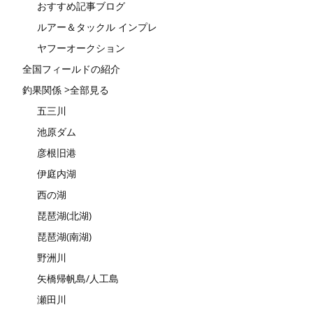
おすすめ記事ブログ
ルアー＆タックル インプレ
ヤフーオークション
全国フィールドの紹介
釣果関係 >全部見る
五三川
池原ダム
彦根旧港
伊庭内湖
西の湖
琵琶湖(北湖)
琵琶湖(南湖)
野洲川
矢橋帰帆島/人工島
瀬田川