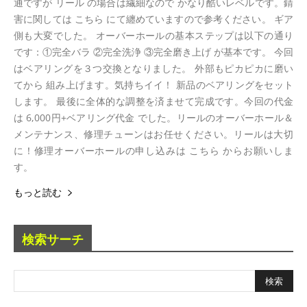
通ですが リール の場合は繊細なので かなり酷いレベルです。錆
害に関しては こちら にて纏めていますので参考ください。 ギア
側も大変でした。 オーバーホールの基本ステップは以下の通り
です：①完全バラ ②完全洗浄 ③完全磨き上げ が基本です。 今回
はベアリングを３つ交換となりました。 外部もピカピカに磨い
てから 組み上げます。気持ちイイ！ 新品のベアリングをセット
します。 最後に全体的な調整を済ませて完成です。今回の代金
は 6,000円+ベアリング代金 でした。リールのオーバーホール＆
メンテナンス、修理チューンはお任せください。リールは大切
に！修理オーバーホールの申し込みは こちら からお願いしま
す。
もっと読む
検索サーチ