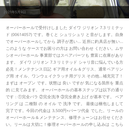
2021年5月9日
オーバーホールで受付けしました ダイワ ジリオン 7.3 リミテッ
ド (00614057) です。巻くと シュリシュリ と音がします。自身
でオーバーホールしてから 調子が悪い... 近所に釣具店が無い...
このような ケースでお困りの方は お問い合わせ ください。ムサ
シオーバーホール 事業部ではスペアパーツも 豊富に在庫があり
ます。 ダイワ ジリオン 7.3 リミテッド シャリ音に悩んでいる方
必見！メンテナンス日記 ギア用オイル＆グリス、通常ベアリン
グ用 オイル、ワンウェイクラッチ用グリス その他...補充完了！
まずは オープン です。状態は 良い ですが 気になる箇所を 重点
的 に見てみます。 オーバーホールの基本ステップは以下の通り
です：①完全バラ ②完全洗浄 ③完全磨き上げ が基本です。 ベア
リング は 二種類 の オイル で 洗浄 です。 最後は梱包しまして
完了です。今回の代金は 3,500円+パーツ代金 でした。リールの
オーバーホール＆メンテナンス、修理チューンはお任せくださ
い。リールは大切に！修理オーバーホールの申し込みは こちら