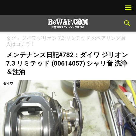
タグ
ダイワ ジリオン 7.3 リミテッド のベアリング購
入はコチラ!!
メンテナンス日記#782：ダイワ ジリオン
7.3 リミテッド (00614057) シャリ音 洗浄
＆注油
ダイワ