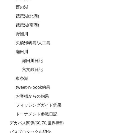
西の湖
琵琶湖(北湖)
琵琶湖(南湖)
野洲川
矢橋帰帆島/人工島
瀬田川
瀬田川日記
六文銭日記
東条湖
tweet-n-book釣果
お客様からの釣果
フィッシングガイド釣果
トーナメント参戦日記
デカバス関係(60,70,世界新!!)
バスプロタックル紹介