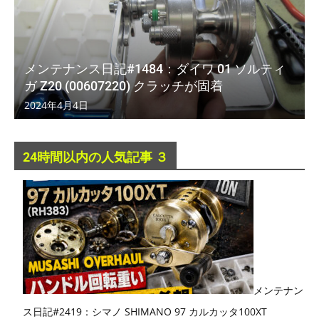
メンテナンス日記#1484：ダイワ 01 ソルティ
ガ Z20 (00607220) クラッチが固着
2024年4月4日
24時間以内の人気記事 ３
メンテナン
ス日記#2419：シマノ SHIMANO 97 カルカッタ100XT