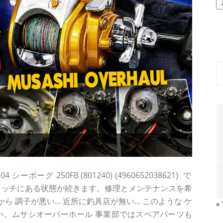
ー
カ
イ
ブ
ーグ 250FB (801240) (4960652038621) で
ラッチにある状態が続きます。修理とメンテナンスを希
調子が悪い... 近所に釣具店が無い... このような ケ
«
い。ムサシオーバーホール 事業部ではスペアパーツも