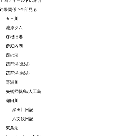
全国フィールドの紹介
釣果関係 >全部見る
五三川
池原ダム
彦根旧港
伊庭内湖
西の湖
琵琶湖(北湖)
琵琶湖(南湖)
野洲川
矢橋帰帆島/人工島
瀬田川
瀬田川日記
六文銭日記
東条湖