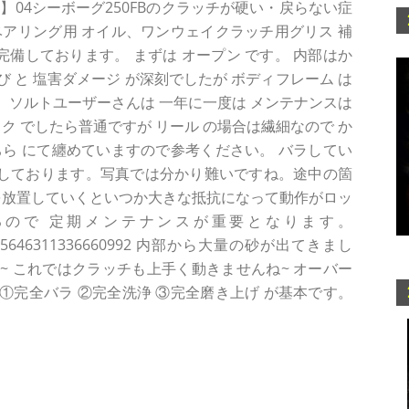
】04シーボーグ250FBのクラッチが硬い・戻らない症
アリング用 オイル、ワンウェイクラッチ用グリス 補
完備しております。 まずは オープン です。 内部はか
 と 塩害ダメージ が深刻でしたが ボディフレーム は
ソルトユーザーさんは 一年に一度は メンテナンスは
ク でしたら普通ですが リール の場合は繊細なので か
ら にて纏めていますので参考ください。 バラしてい
生しております。写真では分かり難いですね。途中の箇
を放置していくといつか大きな抵抗になって動作がロッ
ので 定期メンテナンスが重要となります。
tatus/1515646311336660992 内部から大量の砂が出てきまし
 これではクラッチも上手く動きませんね~ オーバー
完全バラ ②完全洗浄 ③完全磨き上げ が基本です。