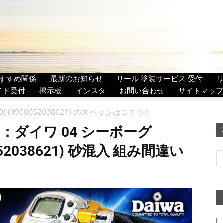
すすめ関係
最新のお知らせ
リール 塗装サービス 受付
イド受付
掲示板
インスタ
お問い合わせ
サイトマップ
240) (4960652038621) のスペックはコチラ!!
ダイワ 04 シーボーグ
60652038621) 砂混入 組み間違い
ア