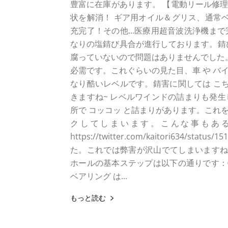
豊富に在庫があります。 【電動リール修理
状を解消！ ギア用オイル＆グリス、通常ベ
充完了！その他...医療用超音波洗浄機まで
なりの塩錆び具合が進行しております。錆び
腐っていないので問題はありませんでした。
必需です。これぐらいの見た目、車 や バイ
なり酷いレベルです。錆害に関しては こち
きますね~ レベルワインドの詰まりも発
所で コッコッ と詰まりがあります。これ
クしてしまいます。こんな事もある
https://twitter.com/kaitori634/s
た。これでは弊害が沢山でてしまいますね~
ホールの基本ステップは以下の通りです：①
ベアリング は...
もっと読む