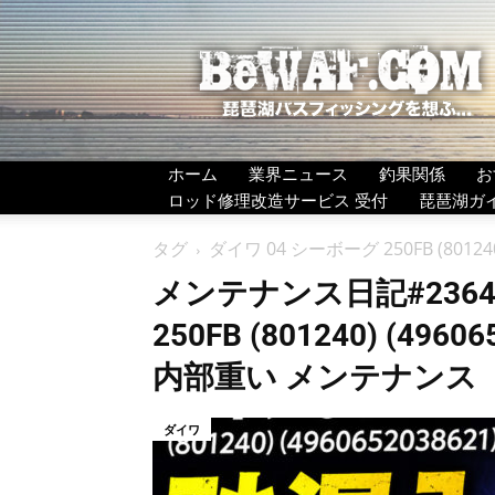
BeWAF
(ビ
ワ
エ
フ）
ホーム
業界ニュース
釣果関係
お
ロッド修理改造サービス 受付
琵琶湖ガ
タグ
ダイワ 04 シーボーグ 250FB (801
メンテナンス日記#2364：
250FB (801240) (49
内部重い メンテナンス
ダイワ