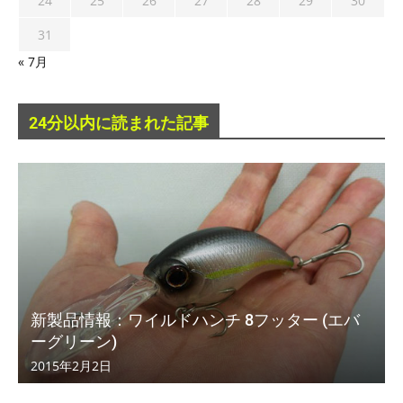
24
25
26
27
28
29
30
31
« 7月
24分以内に読まれた記事
新製品情報：ワイルドハンチ 8フッター (エバ
ーグリーン)
2015年2月2日