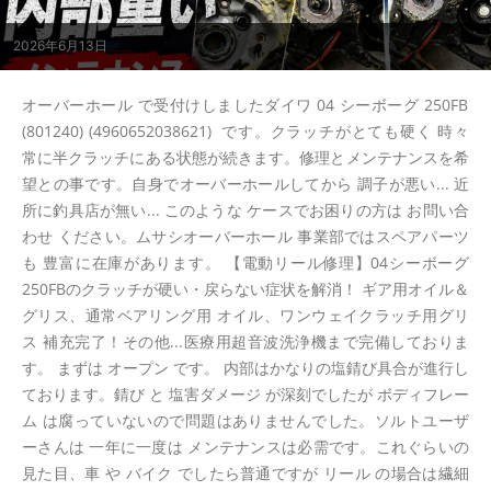
2026年6月13日
オーバーホール で受付けしましたダイワ 04 シーボーグ 250FB
(801240) (4960652038621) です。クラッチがとても硬く 時々
常に半クラッチにある状態が続きます。修理とメンテナンスを希
望との事です。自身でオーバーホールしてから 調子が悪い... 近
所に釣具店が無い... このような ケースでお困りの方は お問い合
わせ ください。ムサシオーバーホール 事業部ではスペアパーツ
も 豊富に在庫があります。 【電動リール修理】04シーボーグ
250FBのクラッチが硬い・戻らない症状を解消！ ギア用オイル＆
グリス、通常ベアリング用 オイル、ワンウェイクラッチ用グリ
ス 補充完了！その他...医療用超音波洗浄機まで完備しておりま
す。 まずは オープン です。 内部はかなりの塩錆び具合が進行し
ております。錆び と 塩害ダメージ が深刻でしたが ボディフレー
ム は腐っていないので問題はありませんでした。ソルトユーザ
ーさんは 一年に一度は メンテナンスは必需です。これぐらいの
見た目、車 や バイク でしたら普通ですが リール の場合は繊細