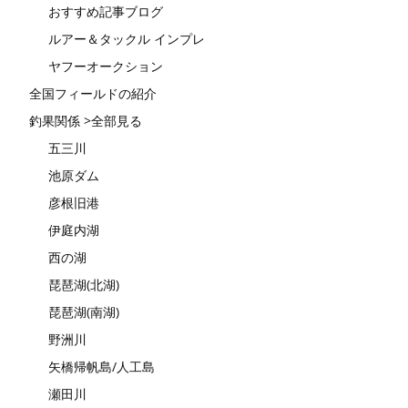
おすすめ記事ブログ
ルアー＆タックル インプレ
ヤフーオークション
全国フィールドの紹介
釣果関係 >全部見る
五三川
池原ダム
彦根旧港
伊庭内湖
西の湖
琵琶湖(北湖)
琵琶湖(南湖)
野洲川
矢橋帰帆島/人工島
瀬田川