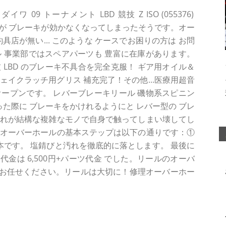
09 トーナメント LBD 競技 Z ISO (055376)
してきたが ブレーキが効かなくなってしまったそうです。オー
釣具店が無い... このような ケースでお困りの方は お問
 事業部ではスペアパーツも 豊富に在庫があります。
競技 LBD のブレーキ不具合を完全克服！ ギア用オイル＆
ェイクラッチ用グリス 補充完了！その他...医療用超音
ープンです。 レバーブレーキリール 磯物系スピニン
った際に ブレーキをかけれるようにと レバー型の ブレ
これが結構な複雑なモノで自身で触ってしまい壊してし
 オーバーホールの基本ステップは以下の通りです：①
基本です。 塩錆びと汚れを徹底的に落とします。 最後に
金は 6,500円+パーツ代金 でした。リールのオーバ
お任せください。リールは大切に！修理オーバーホー
。