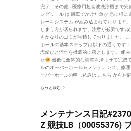
完了！その他...医療用超音波洗浄機まで
ングリール は 磯際でかけた魚が 急に根に
レーキシステム が組み込まれております
しまう方が居られます。注意が必要ですね涙
もかなりのゴミが堆積しておりました。 こ
ホールの基本ステップは以下の通りです：①
塩錆びと汚れを徹底的に落とします。 組み上
た
最後に全体的な調整を済ませて完成です
ルのオーバーホール＆メンテナンス、修理
ーバーホールの申し込みは こちら からお
もっと読む
メンテナンス日記#2370
Z 競技LB（0005537