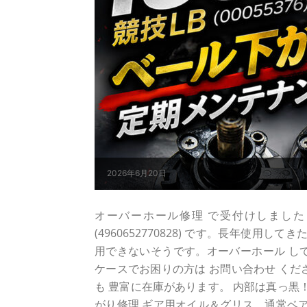
2026年6月20日
オーバーホール修理 で受付けしました ダイワ 
(4960652770828) です。長年使用
用できないそうです。オーバーホール してから
ケースでお困りの方は お問い合わせ くだ
も 豊富に在庫があります。 内部は真っ黒！0
がり修理 ギア用オイル＆グリス、通常ベア