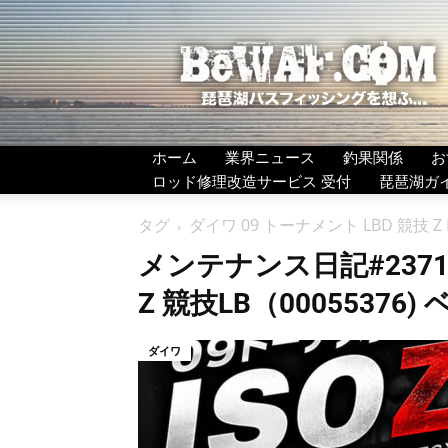
BeWAF
(ビ
ワ
エ
フ）
ホーム
業界ニュース
釣果関係
お
ロッド修理改造サービス 受付
琵琶湖ガ
タグ
ダイワ 09 トーナメント LBD 競技 Z I
メンテナンス日記#2371
Z 競技LB（00055376
ダイワ