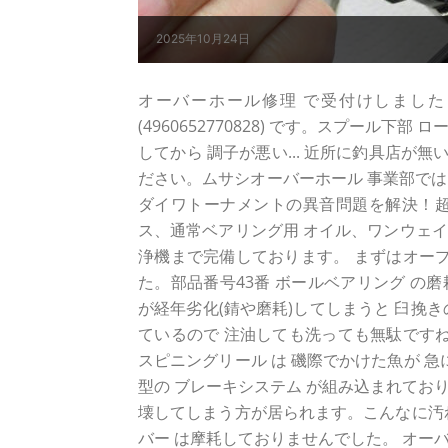
2025年10月24日
オーバーホール修理 で受付けしました ダイワ 
(4960652770828) です。スプール
してから 調子が悪い... 近所に釣具店が無い
ださい。ムサシオーバーホール 事業部では
ダイワトーナメントの異音問題を解決！超
ス、通常ベアリング用 オイル、ワンウェイ
浄機まで完備しております。 まずはオープ
た。部品番号43番 ボールベアリング の
が経年劣化(錆や磨耗)してしまうと 臼挽
ているので 注油しても洗っても無駄ですね
スピニングリール は 磯際でかけた魚が 
型の ブレーキシステム が組み込まれてお
壊してしまう方が居られます。こんなに汚
バー は摩耗しておりませんでした。 オー