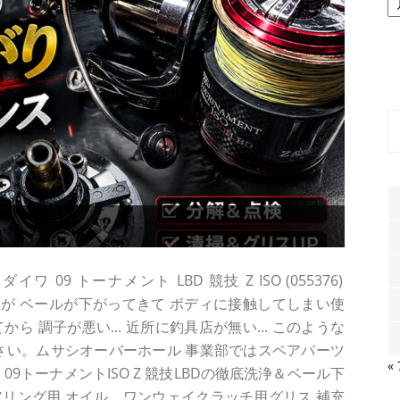
ー
カ
イ
ブ
09 トーナメント LBD 競技 Z ISO (055376)
してきたが ベールが下がってきて ボディに接触してしまい使
 調子が悪い... 近所に釣具店が無い... このような
さい。ムサシオーバーホール 事業部ではスペアパーツ
«
9トーナメントISO Z 競技LBDの徹底洗浄＆ベール下
リング用 オイル、ワンウェイクラッチ用グリス 補充