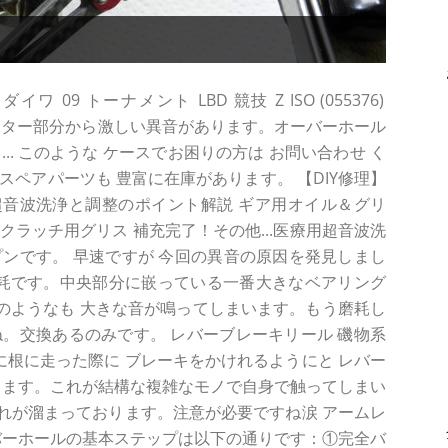
09 トーナメント LBD 競技 Z ISO (055376)
下部 ローター部分から激しい異音があります。オーバーホール
... このような ケースでお困りの方は お問い合わせ く
スペアパーツも 豊富に在庫があります。 【DIY修理】
音波洗浄と調整のポイント解説 ギア用オイル＆グリ
クラッチ用グリス 補充完了！その他...医療用超音波洗
ンです。 早速ですが 今回の異音の原因を発見しまし
磨耗です。中央部分に嵌っている一番大きなベアリング
きのようなも 大きな音が鳴ってしまいます。もう磨耗し
。交換あるのみです。 レバーブレーキリール 磯物系
急に根に走った際に ブレーキをかけれるようにと レバー
ります。これが結構な複雑なモノで自身で触ってしまい
れが溜まっております。注意が必要ですね涙 アームレ
バーホールの基本ステップは以下の通りです：①完全バ