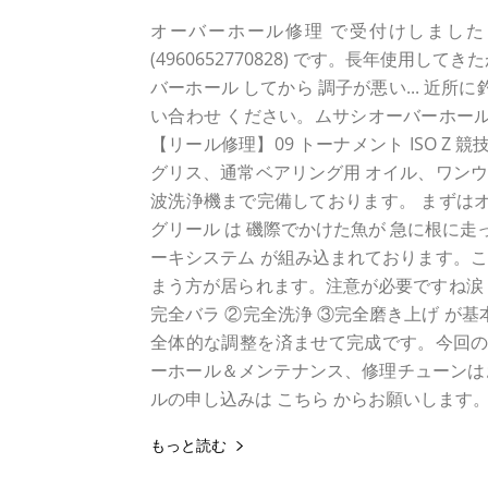
オーバーホール修理 で受付けしました ダイワ 
(4960652770828) です。長年使用
バーホール してから 調子が悪い... 近所に
い合わせ ください。ムサシオーバーホール
【リール修理】09 トーナメント ISO Z 
グリス、通常ベアリング用 オイル、ワンウ
波洗浄機まで完備しております。 まずはオ
グリール は 磯際でかけた魚が 急に根に走
ーキシステム が組み込まれております。
まう方が居られます。注意が必要ですね涙
完全バラ ②完全洗浄 ③完全磨き上げ が
全体的な調整を済ませて完成です。今回の代
ーホール＆メンテナンス、修理チューンは
ルの申し込みは こちら からお願いします
もっと読む