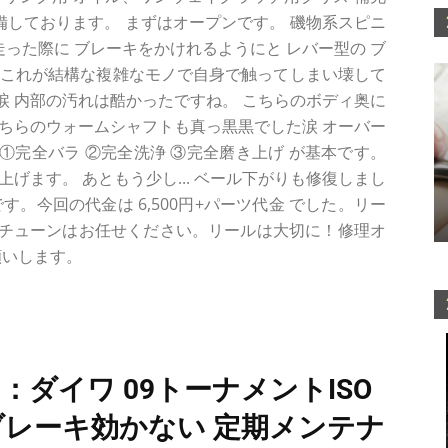
完備しております。 まずはオープンです。 磯物系スピニ
走った際に ブレーキをかけれるようにと レバー型の ブ
。これが結構な複雑なモノで自身で触ってしまい壊して
 内部の汚れは酷かったですね。 こちらのボディ奥に
ちらのウォームシャフトも真っ黒黒でした涙 オーバー
完全バラ ②完全洗浄 ③完全磨き上げ が基本です。
げます。 あともう少し... ベール下がりも修復しまし
。今回の代金は 6,500円+パーツ代金 でした。リー
チューンはお任せください。リールは大切に！修理オ
願いします。
：ダイワ 09トーナメントISO
6) ブレーキ効かない 定期メンテナ