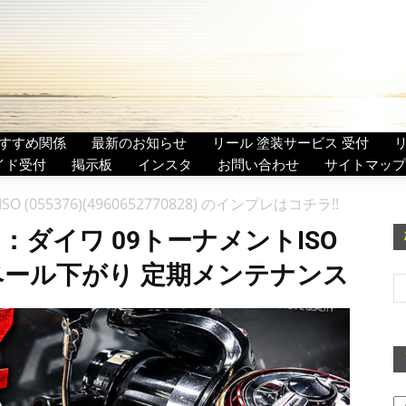
すすめ関係
最新のお知らせ
リール 塗装サービス 受付
イド受付
掲示板
インスタ
お問い合わせ
サイトマップ
SO (055376)(4960652770828) のインプレはコチラ!!
：ダイワ 09トーナメントISO
) ベール下がり 定期メンテナンス
ア