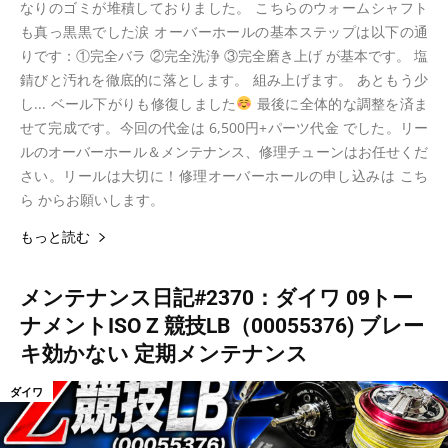
なりのゴミが堆積しておりました。 こちらのウォームシャフト
も真っ黒黒でした涙 オーバーホールの基本ステップは以下の通
りです：①完全バラ ②完全洗浄 ③完全磨き上げ が基本です。 塩
錆びと汚れを徹底的に落とします。 組み上げます。 あともう少
し... ベール下がりも修復しました
最後に全体的な調整を済ま
せて完成です。今回の代金は 6,500円+パーツ代金 でした。リー
ルのオーバーホール＆メンテナンス、修理チューンはお任せくだ
さい。リールは大切に！修理オーバーホールの申し込みは こち
ら からお願いします。
もっと読む
メンテナンス日記#2370：ダイワ 09トー
ナメントISO Z 競技LB（00055376) ブレー
キ効かない 定期メンテナンス
ダイワ