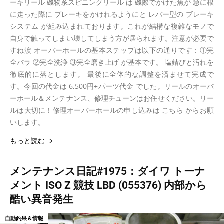
ーキリール 磯物系スピニングリール は 磯際でかけた魚が 急に根
に走った際に ブレーキをかけれるようにと レバー型の ブレーキ
システム が組み込まれております。これが結構な複雑なモノで
自身で触ってしまい壊してしまう方が居られます。注意が必要で
すね涙 オーバーホールの基本ステップは以下の通りです：①完
全バラ ②完全洗浄 ③完全磨き上げ が基本です。 塩錆びと汚れを
徹底的に落とします。 最後に全体的な調整を済ませて完成で
す。今回の代金は 6,500円+パーツ代金 でした。リールのオーバ
ーホール＆メンテナンス、修理チューンはお任せください。リー
ルは大切に！修理オーバーホールの申し込みは こちら からお願
いします。
もっと読む
メンテナンス日記#1975：ダイワ トーナ
メント ISO Z 競技 LBD (055376) 内部から
酷い異音発生
自動釣果＆情報