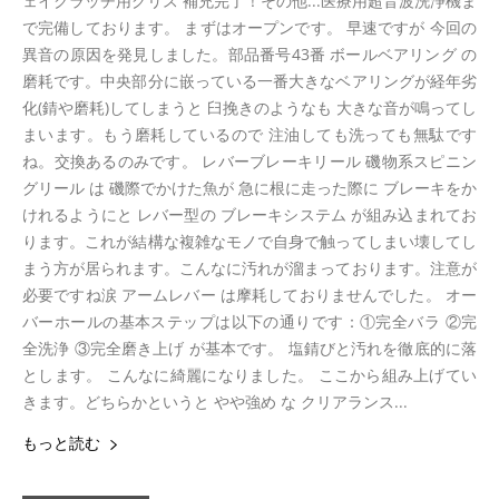
ェイクラッチ用グリス 補充完了！その他...医療用超音波洗浄機ま
で完備しております。 まずはオープンです。 早速ですが 今回の
異音の原因を発見しました。部品番号43番 ボールベアリング の
磨耗です。中央部分に嵌っている一番大きなベアリングが経年劣
化(錆や磨耗)してしまうと 臼挽きのようなも 大きな音が鳴ってし
まいます。もう磨耗しているので 注油しても洗っても無駄です
ね。交換あるのみです。 レバーブレーキリール 磯物系スピニン
グリール は 磯際でかけた魚が 急に根に走った際に ブレーキをか
けれるようにと レバー型の ブレーキシステム が組み込まれてお
ります。これが結構な複雑なモノで自身で触ってしまい壊してし
まう方が居られます。こんなに汚れが溜まっております。注意が
必要ですね涙 アームレバー は摩耗しておりませんでした。 オー
バーホールの基本ステップは以下の通りです：①完全バラ ②完
全洗浄 ③完全磨き上げ が基本です。 塩錆びと汚れを徹底的に落
とします。 こんなに綺麗になりました。 ここから組み上げてい
きます。どちらかというと やや強め な クリアランス...
もっと読む