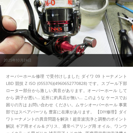
2025年10月24日
オーバーホール修理 で受付けしました ダイワ 09 トーナメント
LBD 競技 Z ISO (055376)(4960652770828) です。スプール下部
ローター部分から激しい異音があります。オーバーホール して
から 調子が悪い... 近所に釣具店が無い... このような ケースでお
困りの方は お問い合わせ ください。ムサシオーバーホール 事業
部ではスペアパーツも 豊富に在庫があります。 【DIY修理】ダイ
ワトーナメントの異音問題を解決！超音波洗浄と調整のポイント
解説 ギア用オイル＆グリス、通常ベアリング用 オイル、ワンウ