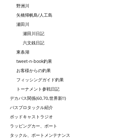
野洲川
矢橋帰帆島/人工島
瀬田川
瀬田川日記
六文銭日記
東条湖
tweet-n-book釣果
お客様からの釣果
フィッシングガイド釣果
トーナメント参戦日記
デカバス関係(60,70,世界新!!)
バスプロタックル紹介
ポッドキャストラジオ
ラッピングカー、ボート
タックル、ボートメンテナンス