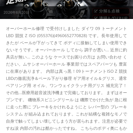
2026年6月20日
オーバーホール修理 で受付けしました ダイワ 09 トーナメント
LBD 競技 Z ISO (055376)(4960652770828) です。長年使用して
きたが ベールが下がってきて ボディに接触してしまい使用でき
ないそうです。オーバーホール してから 調子が悪い... 近所に釣
具店が無い... このような ケースでお困りの方は お問い合わせ く
ださい。ムサシオーバーホール 事業部ではスペアパーツも 豊富
に在庫があります。 内部は真っ黒！09トーナメントISO Z 競技
LBDの徹底洗浄＆ベール下がり修理 ギア用オイル＆グリス、通常
ベアリング用 オイル、ワンウェイクラッチ用グリス 補充完了！
その他...医療用超音波洗浄機まで完備しております。 まずはオー
プンです。 磯物系スピニングリール は 磯際でかけた魚が 急に根
に走った際に ブレーキをかけれるようにと レバー型の ブレーキ
システム が組み込まれております。これが結構な複雑なモノで
自身で触ってしまい壊してしまう方が居られます。注意が必要で
すね涙 内部の汚れは酷かったですね。 こちらのボディ奥にもか