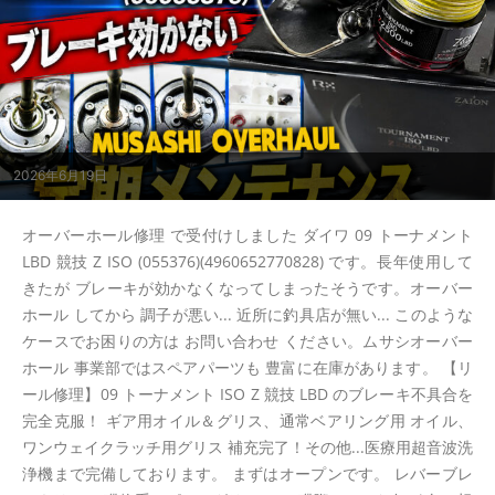
2026年6月19日
オーバーホール修理 で受付けしました ダイワ 09 トーナメント
LBD 競技 Z ISO (055376)(4960652770828) です。長年使用して
きたが ブレーキが効かなくなってしまったそうです。オーバー
ホール してから 調子が悪い... 近所に釣具店が無い... このような
ケースでお困りの方は お問い合わせ ください。ムサシオーバー
ホール 事業部ではスペアパーツも 豊富に在庫があります。 【リ
ール修理】09 トーナメント ISO Z 競技 LBD のブレーキ不具合を
完全克服！ ギア用オイル＆グリス、通常ベアリング用 オイル、
ワンウェイクラッチ用グリス 補充完了！その他...医療用超音波洗
浄機まで完備しております。 まずはオープンです。 レバーブレ