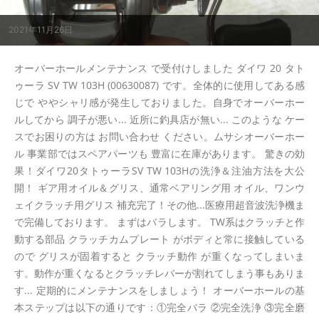
2021年11月26日
オーバーホールメンテナンス で受付けしました ダイワ 20 タト
ゥーラ SV TW 103H (00630087) です。全体的に使用してある感
じで ややシャリ感が発生しておりました。自身でオーバーホー
ルしてから 調子が悪い... 近所に釣具店が無い... このような ケー
スでお困りの方は お問い合わせ ください。ムサシオーバーホー
ル 事業部ではスペアパーツも 豊富に在庫があります。 驚きの効
果！ダイワ20タトゥーラSV TW 103Hの洗浄＆注油方法を大公
開！ ギア用オイル＆グリス、通常ベアリング用 オイル、ワンウ
ェイクラッチ用グリス 補充完了！その他...医療用超音波洗浄機ま
で完備しております。 まずはバラします。 TW系はクラッチと作
動する部品 クラッチカムプレート がボディと常に接触している
ので グリスが固着すると クラッチ動作 が重くなってしまいま
す。動作が重くなるとクラッチレバーが割れてしまう事もありま
す... 定期的にメンテナンスをしましょう！ オーバーホールの基
本ステップは以下の通りです：①完全バラ ②完全洗浄 ③完全磨