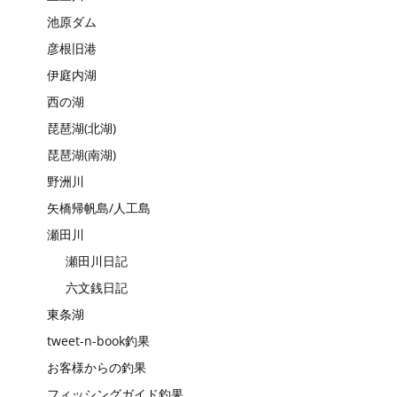
池原ダム
彦根旧港
伊庭内湖
西の湖
琵琶湖(北湖)
琵琶湖(南湖)
野洲川
矢橋帰帆島/人工島
瀬田川
瀬田川日記
六文銭日記
東条湖
tweet-n-book釣果
お客様からの釣果
フィッシングガイド釣果