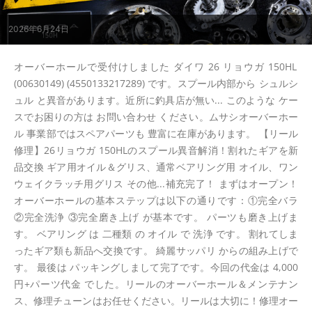
2026年6月24日
オーバーホールで受付けしました ダイワ 26 リョウガ 150HL
(00630149) (4550133217289) です。スプール内部から シュルシ
ュル と異音があります。近所に釣具店が無い... このような ケー
スでお困りの方は お問い合わせ ください。ムサシオーバーホー
ル 事業部ではスペアパーツも 豊富に在庫があります。 【リール
修理】26リョウガ 150HLのスプール異音解消！割れたギアを新
品交換 ギア用オイル＆グリス、通常ベアリング用 オイル、ワン
ウェイクラッチ用グリス その他...補充完了！ まずはオープン！
オーバーホールの基本ステップは以下の通りです：①完全バラ
②完全洗浄 ③完全磨き上げ が基本です。 パーツも磨き上げま
す。 ベアリング は 二種類 の オイル で 洗浄 です。 割れてしま
ったギア類も新品へ交換です。 綺麗サッパリ からの組み上げで
す。 最後は パッキングしまして完了です。今回の代金は 4,000
円+パーツ代金 でした。リールのオーバーホール＆メンテナン
ス、修理チューンはお任せください。リールは大切に！修理オー