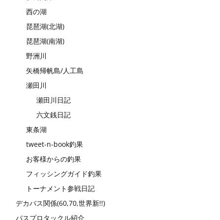
西の湖
琵琶湖(北湖)
琵琶湖(南湖)
野洲川
矢橋帰帆島/人工島
瀬田川
瀬田川日記
六文銭日記
東条湖
tweet-n-book釣果
お客様からの釣果
フィッシングガイド釣果
トーナメント参戦日記
デカバス関係(60,70,世界新!!)
バスプロタックル紹介