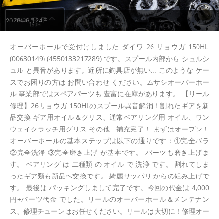
2026年6月24日
オーバーホールで受付けしました ダイワ 26 リョウガ 150HL
(00630149) (4550133217289) です。スプール内部から シュルシ
ュル と異音があります。近所に釣具店が無い... このような ケー
スでお困りの方は お問い合わせ ください。ムサシオーバーホー
ル 事業部ではスペアパーツも 豊富に在庫があります。 【リール
修理】26リョウガ 150HLのスプール異音解消！割れたギアを新
品交換 ギア用オイル＆グリス、通常ベアリング用 オイル、ワン
ウェイクラッチ用グリス その他...補充完了！ まずはオープン！
オーバーホールの基本ステップは以下の通りです：①完全バラ
②完全洗浄 ③完全磨き上げ が基本です。 パーツも磨き上げま
す。 ベアリング は 二種類 の オイル で 洗浄 です。 割れてしま
ったギア類も新品へ交換です。 綺麗サッパリ からの組み上げで
す。 最後は パッキングしまして完了です。今回の代金は 4,000
円+パーツ代金 でした。リールのオーバーホール＆メンテナン
ス、修理チューンはお任せください。リールは大切に！修理オー