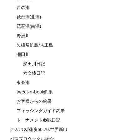
西の湖
琵琶湖(北湖)
琵琶湖(南湖)
野洲川
矢橋帰帆島/人工島
瀬田川
瀬田川日記
六文銭日記
東条湖
tweet-n-book釣果
お客様からの釣果
フィッシングガイド釣果
トーナメント参戦日記
デカバス関係(60,70,世界新!!)
バスプロタックル紹介