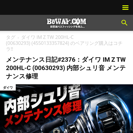
タグ
ダイワ IM Z TW 200HL-C
(00630293) (4550133357824) のベアリング購入はコチ
ラ!!
メンテナンス日記#2376：ダイワ IM Z TW
200HL-C (00630293) 内部シュリ音 メンテ
ナンス修理
ダイワ