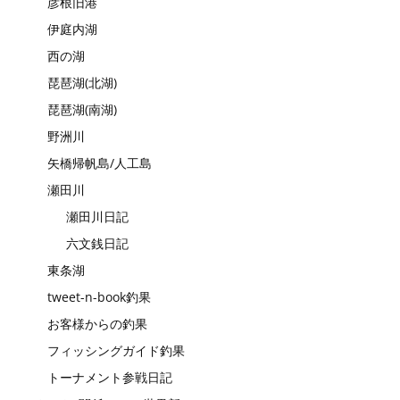
彦根旧港
伊庭内湖
西の湖
琵琶湖(北湖)
琵琶湖(南湖)
野洲川
矢橋帰帆島/人工島
瀬田川
瀬田川日記
六文銭日記
東条湖
tweet-n-book釣果
お客様からの釣果
フィッシングガイド釣果
トーナメント参戦日記