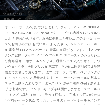
2026年6月25日
オーバーホールで受付けしました ダイワ IM Z TW 200HL-C
(00630293) (4550133357824) です。スプール内部から シュルシ
ュル と異音があります。近所に釣具店が無い... このような ケー
スでお困りの方は お問い合わせ ください。ムサシオーバーホー
ル 事業部ではスペアパーツも 豊富に在庫があります。 【メンテ
ナンス記録】ダイワ IM Z TW 200HL-C（Bコース）のシュリシュ
リ音修理 ギア用オイル＆グリス、通常ベアリング用 オイル、ワ
ンウェイクラッチ用グリス 補充完了！その他...医療用超音波洗浄
機まで完備しております。 まずはオープンです。 ベアリングか
ら シュリシュリ と異音がありました。 オーバーホールの基本ス
テップは以下の通りです：①完全バラ ②完全洗浄 ③完全磨き上
げ が基本です。 ハンドルもノブも綺麗にしますね~ スプールベ
アリングも異常は無し。 最後は梱包して完成！今回の代金は
4,000円+パーツ代金 でした。リールのオーバーホール＆メンテ