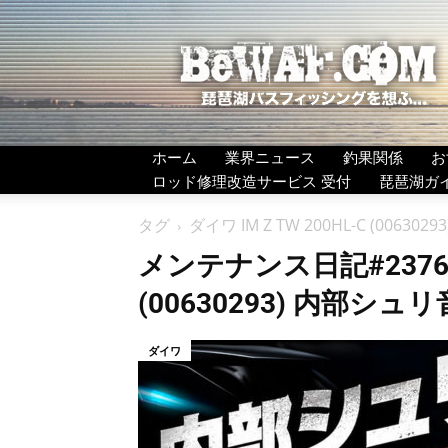
BeWAF
(ビ
ワ
エ
フ）
ホーム
業界ニュース
釣果関係
お
ロッド修理改造サービス 受付
琵琶湖ガ
タグ
ダイワ IM Z TW 200HL-C (00
メンテナンス日記#2376：ダ
(00630293) 内部シ
ダイワ