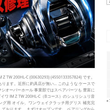
ー
カ
イ
ブ
200HL-C (00630293) (4550133357824) です。
ります。近所に釣具店が無い... このような ケースで
サシオーバーホール 事業部ではスペアパーツも 豊富に
IM Z TW 200HL-C（Bコース）のシュリシュリ音
«
ング用 オイル、ワンウェイクラッチ用グリス 補充完
備しております。 まずはオープンです。 ベアリングから