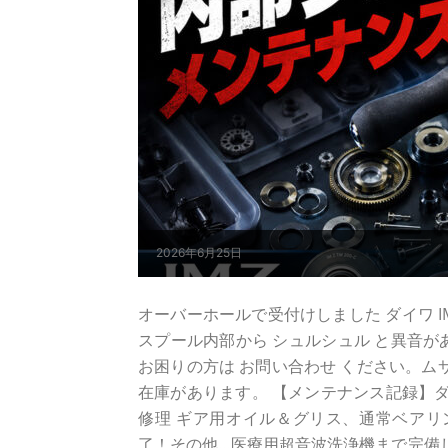
2026年6月25日
オーバーホールで受付けしました ダイワ IM Z TW 
スプール内部から シュルシュル と異音があ
お困りの方は お問い合わせ ください。ム
在庫があります。 【メンテナンス記録】ダイワ 
修理 ギア用オイル＆グリス、通常ベアリ
了！その他...医療用超音波洗浄機まで完