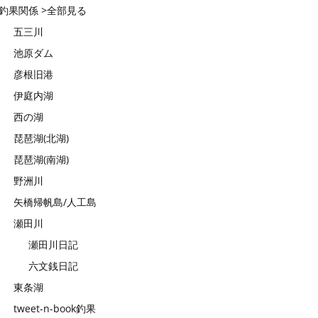
釣果関係 >全部見る
五三川
池原ダム
彦根旧港
伊庭内湖
西の湖
琵琶湖(北湖)
琵琶湖(南湖)
野洲川
矢橋帰帆島/人工島
瀬田川
瀬田川日記
六文銭日記
東条湖
tweet-n-book釣果