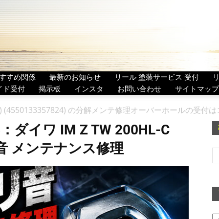
すすめ関係
最新のお知らせ
リール 塗装サービス 受付
イド受付
掲示板
インスタ
お問い合わせ
サイトマップ
630293) (4550133357824) の分解メンテ修理オーバーホールの受付は
イワ IM Z TW 200HL-C
ュリ音 メンテナンス修理
ア