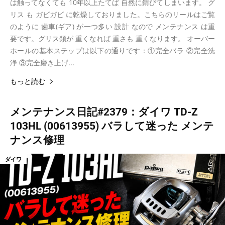
は触ってなくても 10年以上たてば 自然に錆びてしまいます。 グ
リス も ガビガビ に乾燥しておりました。こちらのリールはご覧
のように 歯車(ギア) が一つ多い 設計 なので メンテナンス は重
要です。グリス類が 重くなれば 重さも 重くなります。 オーバー
ホールの基本ステップは以下の通りです：①完全バラ ②完全洗
浄 ③完全磨き上げ...
もっと読む
メンテナンス日記#2379：ダイワ TD-Z
103HL (00613955) バラして迷った メンテ
ナンス修理
ダイワ