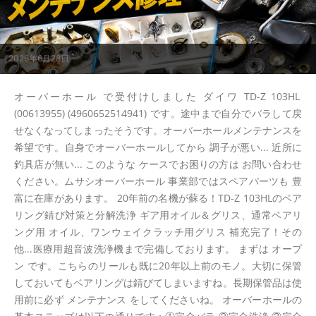
2026年6月28日
オーバーホール で受付けしました ダイワ TD-Z 103HL
(00613955) (4960652514941) です。途中まで自分でバラして戻
せなくなってしまったそうです。オーバーホールメンテナンスを
希望です。自身でオーバーホールしてから 調子が悪い... 近所に
釣具店が無い... このような ケースでお困りの方は お問い合わせ
ください。ムサシオーバーホール 事業部ではスペアパーツも 豊
富に在庫があります。 20年前の名機が蘇る！TD-Z 103HLのベア
リング錆び対策と分解洗浄 ギア用オイル＆グリス、通常ベアリ
ング用 オイル、ワンウェイクラッチ用グリス 補充完了！その
他...医療用超音波洗浄機まで完備しております。 まずは オープ
ン です。こちらのリールも既に20年以上前のモノ。大切に保管
しておいてもベアリングは錆びてしまいますね。長期保管品は使
用前に必ず メンテナンス をしてくださいね。 オーバーホールの