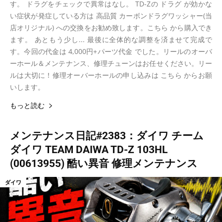
す。 ドラグをチェックで異常はなし。 TD-Zの ドラグ が効かな
い症状が発症している方は 高品質 カーボンドラグワッシャー(当
店オリジナル) への交換をお勧め致します。こちら から購入でき
ます。 あともう少し... 最後に全体的な調整を済ませて完成で
す。今回の代金は 4,000円+パーツ代金 でした。リールのオーバ
ーホール＆メンテナンス、修理チューンはお任せください。リー
ルは大切に！修理オーバーホールの申し込みは こちら からお願
いします。
もっと読む
メンテナンス日記#2383：ダイワ チーム
ダイワ TEAM DAIWA TD-Z 103HL
(00613955) 酷い異音 修理メンテナンス
ダイワ