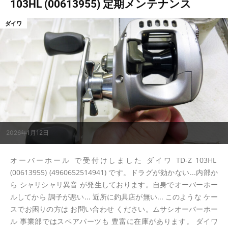
103HL (00613955) 定期メンテナンス
ダイワ
2026年1月12日
オーバーホール で受付けしました ダイワ TD-Z 103HL
(00613955) (4960652514941) です。ドラグが効かない...内部か
ら シャリシャリ異音 が発生しております。自身でオーバーホー
ルしてから 調子が悪い... 近所に釣具店が無い... このような ケー
スでお困りの方は お問い合わせ ください。ムサシオーバーホー
ル 事業部ではスペアパーツも 豊富に在庫があります。 ダイワ