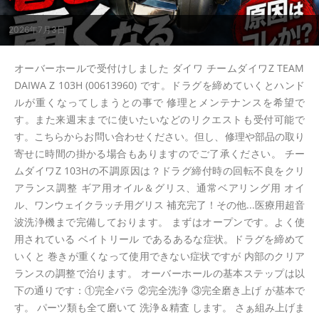
2026年7月3日
オーバーホールで受付けしました ダイワ チームダイワZ TEAM
DAIWA Z 103H (00613960) です。ドラグを締めていくとハンド
ルが重くなってしまうとの事で 修理とメンテナンスを希望で
す。また来週末までに使いたいなどのリクエストも受付可能で
す。こちらからお問い合わせください。但し、修理や部品の取り
寄せに時間の掛かる場合もありますのでご了承ください。 チー
ムダイワZ 103Hの不調原因は？ドラグ締付時の回転不良をクリ
アランス調整 ギア用オイル＆グリス、通常ベアリング用 オイ
ル、ワンウェイクラッチ用グリス 補充完了！その他...医療用超音
波洗浄機まで完備しております。 まずはオープンです。よく使
用されている ベイトリール であるあるな症状。ドラグを締めて
いくと 巻きが重くなって使用できない症状ですが 内部のクリア
ランスの調整で治ります。 オーバーホールの基本ステップは以
下の通りです：①完全バラ ②完全洗浄 ③完全磨き上げ が基本で
す。 パーツ類も全て磨いて 洗浄＆精査 します。 さぁ組み上げま