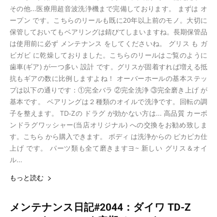
その他...医療用超音波洗浄機まで完備しております。 まずは オ
ープン です。こちらのリールも既に20年以上前のモノ。大切に
保管しておいてもベアリングは錆びてしまいますね。長期保管品
は使用前に必ず メンテナンス をしてくださいね。 グリス も ガ
ビガビ に乾燥しておりました。こちらのリールはご覧のように
歯車(ギア) が一つ多い 設計 です。グリスが固着すれば増える抵
抗もギアの数に比例しますよね！ オーバーホールの基本ステッ
プは以下の通りです：①完全バラ ②完全洗浄 ③完全磨き上げ が
基本です。 ベアリングは２種類のオイルで洗浄です。回転の調
子を整えます。 TD-Zの ドラグ が効かない方は... 高品質 カーボ
ンドラグワッシャー(当店オリジナル) への交換をお勧め致しま
す。こちら から購入できます。 ボディ は洗浄からの ピカピカ仕
上げ です。 パーツ類も全て磨きますヨ~ 新しい グリス＆オイ
ル...
もっと読む
メンテナンス日記#2044：ダイワ TD-Z