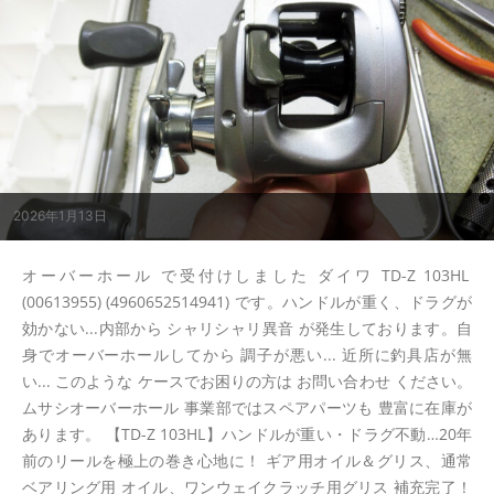
2026年1月13日
オーバーホール で受付けしました ダイワ TD-Z 103HL
(00613955) (4960652514941) です。ハンドルが重く、ドラグが
効かない...内部から シャリシャリ異音 が発生しております。自
身でオーバーホールしてから 調子が悪い... 近所に釣具店が無
い... このような ケースでお困りの方は お問い合わせ ください。
ムサシオーバーホール 事業部ではスペアパーツも 豊富に在庫が
あります。 【TD-Z 103HL】ハンドルが重い・ドラグ不動…20年
前のリールを極上の巻き心地に！ ギア用オイル＆グリス、通常
ベアリング用 オイル、ワンウェイクラッチ用グリス 補充完了！