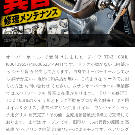
2026年7月2日
オーバーホール で受付けしました ダイワ TD-Z 103HL
(00613955) (4960652514941) です。ドラグが効かない...内部か
ら シャリ音 が発生しております。自身でオーバーホールしてか
ら 調子が悪い... 近所に釣具店が無い... このような ケースでお困
りの方は お問い合わせ ください。ムサシオーバーホール 事業部
ではスペアパーツも 豊富に在庫があります。 【リール修理】
TD-Z 103HLのシャリ音とドラグ不動をプロが完全解決！ ギア用
オイル＆グリス、通常ベアリング用 オイル、ワンウェイクラッ
チ用グリス 補充完了！その他...医療用超音波洗浄機まで完備して
おります。 まずは オープン です。旧型リールの異音の原因は 高
確率 で ベアリング内部 の 錆びからによるモノです。ベアリング