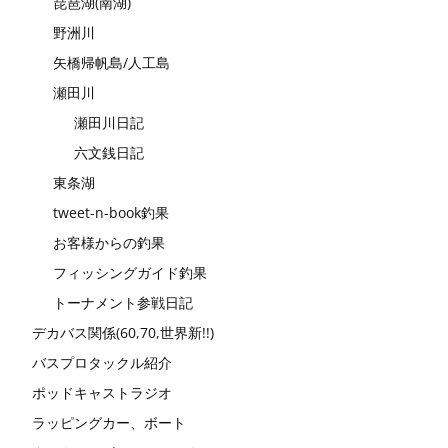
琵琶湖(南湖)
野洲川
矢橋帰帆島/人工島
瀬田川
瀬田川日記
六文銭日記
東条湖
tweet-n-book釣果
お客様からの釣果
フィッシングガイド釣果
トーナメント参戦日記
デカバス関係(60,70,世界新!!)
バスプロタックル紹介
ポッドキャストラジオ
ラッピングカー、ボート