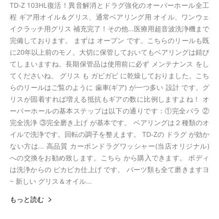
TD-Z 103HL復活！異音解消とドラグ強化のオーバーホール全工
程 ギア用オイル＆グリス、通常ベアリング用 オイル、ワンウェ
イクラッチ用グリス 補充完了！その他...医療用超音波洗浄機まで
完備しております。 まずは オープン です。こちらのリールも既
に20年以上前のモノ。大切に保管しておいてもベアリングは錆び
てしまいますね。長期保管品は使用前に必ず メンテナンス をし
てくださいね。 グリス も ガビガビ に乾燥しておりました。こち
らのリールはご覧のように 歯車(ギア) が一つ多い 設計 です。グ
リスが固着すれば増える抵抗もギアの数に比例しますよね！ オ
ーバーホールの基本ステップは以下の通りです：①完全バラ ②
完全洗浄 ③完全磨き上げ が基本です。 ベアリングは２種類のオ
イルで洗浄です。回転の調子を整えます。 TD-Zの ドラグ が効か
ない方は... 高品質 カーボンドラグワッシャー(当店オリジナル)
への交換をお勧め致します。こちら から購入できます。 ボディ
は洗浄からの ピカピカ仕上げ です。 パーツ類も全て磨きますヨ
~ 新しい グリス＆オイル...
もっと読む