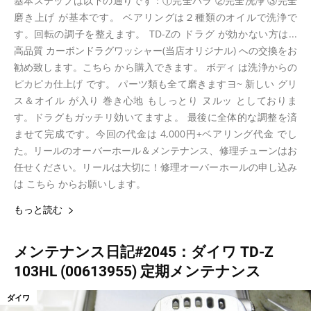
基本ステップは以下の通りです：①完全バラ ②完全洗浄 ③完全
磨き上げ が基本です。 ベアリングは２種類のオイルで洗浄で
す。回転の調子を整えます。 TD-Zの ドラグ が効かない方は...
高品質 カーボンドラグワッシャー(当店オリジナル) への交換をお
勧め致します。こちら から購入できます。 ボディ は洗浄からの
ピカピカ仕上げ です。 パーツ類も全て磨きますヨ~ 新しい グリ
ス＆オイル が入り 巻き心地 もしっとり ヌルッ としておりま
す。ドラグもガッチリ効いてますよ。 最後に全体的な調整を済
ませて完成です。今回の代金は 4,000円+ベアリング代金 でし
た。リールのオーバーホール＆メンテナンス、修理チューンはお
任せください。リールは大切に！修理オーバーホールの申し込み
は こちら からお願いします。
もっと読む
メンテナンス日記#2045：ダイワ TD-Z
103HL (00613955) 定期メンテナンス
ダイワ