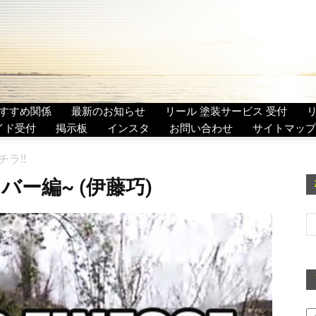
すすめ関係
最新のお知らせ
リール 塗装サービス 受付
イド受付
掲示板
インスタ
お問い合わせ
サイトマップ
ラ!!
バー編~ (伊藤巧)
ア