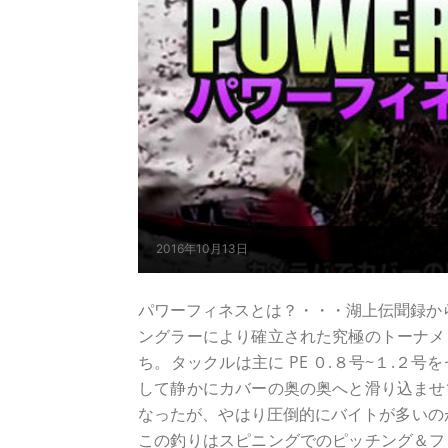
2016年10月13日
パワーフィネスとは？・・・湖上伝聞録から
ングラーにより確立された究極のトーナメ
ち。タックルは主に PE ０.８号~１.
して静かにカバーの奥の奥へと滑り込ませ
なったが、やはり圧倒的にバイトが多いの
この釣りはスピニングでのピッチング＆フ