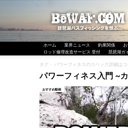
BeWAF
(ビ
ワ
エ
フ）
ホーム
業界ニュース
釣果関係
お
ロッド修理改造サービス 受付
琵琶湖ガ
タグ
パワーフィネスのスペック詳細はコチ
パワーフィネス入門 ~カ
おすすめ動画