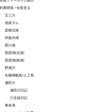
全国フィールドの紹介
釣果関係 >全部見る
五三川
池原ダム
彦根旧港
伊庭内湖
西の湖
琵琶湖(北湖)
琵琶湖(南湖)
野洲川
矢橋帰帆島/人工島
瀬田川
瀬田川日記
六文銭日記
東条湖