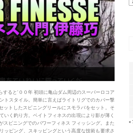
ー
カ
イ
ブ
すると'００年 初頭に亀山ダム周辺のスーパーロコア
ントスタイル。簡単に言えばライトリグでのカバー撃
２号をセットしたスピニングリールにスモラバをセット。そ
ていく釣り方。ベイトフィネスの出現により影が薄く
«
がスピニングでのパワーフィネス フィッシング。また
リッピング、スキッピングという高度な技術も要求さ