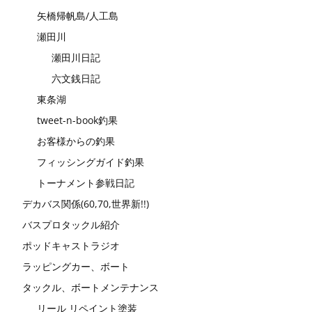
矢橋帰帆島/人工島
瀬田川
瀬田川日記
六文銭日記
東条湖
tweet-n-book釣果
お客様からの釣果
フィッシングガイド釣果
トーナメント参戦日記
デカバス関係(60,70,世界新!!)
バスプロタックル紹介
ポッドキャストラジオ
ラッピングカー、ボート
タックル、ボートメンテナンス
リール リペイント塗装