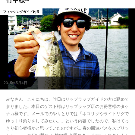
竹中様~
フィッシングガイド釣果
2015年5月4日
みなさん！こんにちは。昨日はリップラップガイドの方に勤めて
参りました。本日のゲスト様はリップラップ店のお得意様のタケ
ナカ様です。メールでのやりとりでは「ネコリグやライトリグで
ゆっくり釣りをしてみたい。」という内容でしたので、私はてっ
きり初心者様かと思っていたのですが... 春の回遊バスをスプリッ