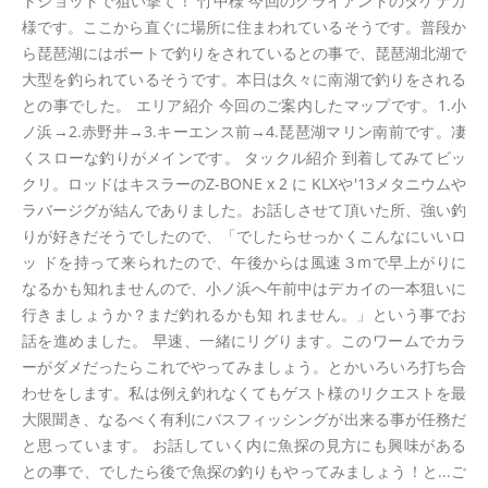
トショットで狙い撃て！ 竹中様 今回のクライアントのタケナカ
様です。ここから直ぐに場所に住まわれているそうです。普段か
ら琵琶湖にはボートで釣りをされているとの事で、琵琶湖北湖で
大型を釣られているそうです。本日は久々に南湖で釣りをされる
との事でした。 エリア紹介 今回のご案内したマップです。1.小
ノ浜→2.赤野井→3.キーエンス前→4.琵琶湖マリン南前です。凄
くスローな釣りがメインです。 タックル紹介 到着してみてビッ
クリ。ロッドはキスラーのZ-BONE x 2 に KLXや'13メタニウムや
ラバージグが結んでありました。お話しさせて頂いた所、強い釣
りが好きだそうでしたので、「でしたらせっかくこんなにいいロ
ッ ドを持って来られたので、午後からは風速３mで早上がりに
なるかも知れませんので、小ノ浜へ午前中はデカイの一本狙いに
行きましょうか？まだ釣れるかも知 れません。」という事でお
話を進めました。 早速、一緒にリグります。このワームでカラ
ーがダメだったらこれでやってみましょう。とかいろいろ打ち合
わせをします。私は例え釣れなくてもゲスト様のリクエストを最
大限聞き、なるべく有利にバスフィッシングが出来る事が任務だ
と思っています。 お話していく内に魚探の見方にも興味がある
との事で、でしたら後で魚探の釣りもやってみましょう！と...ご