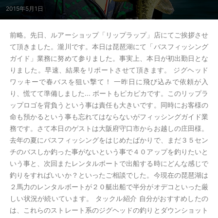
2015年5月1日
前略。先日、ルアーショップ「リップラップ」店にてご挨拶させ
て頂きました。瀧川です。本日は琵琶湖にて「バスフィッシング
ガイド」業務に努めて参りました。事実上、本日が初出勤日とな
りました。早速、結果をリポートさせて頂きます。 ジグヘッド
ワッキーで春バスを狙い撃て！ 一昨日に飛び込みで依頼が入
り、慌てて準備しました... ボートもピカピカです。このリップラ
ップロゴを背負うという事は責任も大きいです。同時にお客様の
命も預かるという事も忘れてはならないがフィッシングガイド業
務です。さて本日のゲストは大阪府守口市からお越しの庄田様。
去年の夏にバスフィッシングをはじめたばかりで、まだ３５セン
チのバスしか釣った事がないという事で４０アップを釣りたいと
いう事と、次回またレンタルボートで出船する時にどんな感じで
釣りをすればいいか？といったご相談でした。今現在の琵琶湖は
２馬力のレンタルボートが２０艇出船で半分がオデコといった厳
しい状況が続いています。 タックル紹介 自分がおすすめしたの
は、これらのストレート系のジグヘッドの釣りとダウンショット