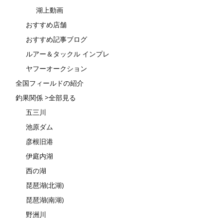
湖上動画
おすすめ店舗
おすすめ記事ブログ
ルアー＆タックル インプレ
ヤフーオークション
全国フィールドの紹介
釣果関係 >全部見る
五三川
池原ダム
彦根旧港
伊庭内湖
西の湖
琵琶湖(北湖)
琵琶湖(南湖)
野洲川