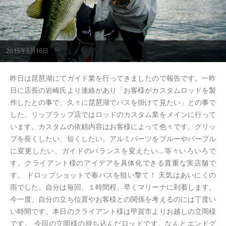
2015年5月16日
昨日は琵琶湖にてガイド業を行ってきましたので報告です。一昨
日に店長の岩崎氏より連絡があり「お客様がカスタムロッドを製
作したとの事で、久々に琵琶湖でバスを掛けて見たい」との事で
した。リップラップ店ではロッドのカスタム業をメインに行って
います。カスタムの依頼内容はお客様によって色々です。グリッ
プを長くしたい、短くしたい。アルミパーツをブルーやパープル
に変更したい、ガイドのバランスを変えたい...等々いろいろで
す。クライアント様のアイデアを具体化できる貴重な実店舗で
す。 ドロップショットで春バスを狙い撃て！ 天気はあいにくの
雨でした。自分は毎回、１時間程、早くマリーナに到着します。
今一度、自分の立ち位置やお客様との関係を考えるのには丁度い
い時間です。本日のクライアント様は甲賀市よりお越しの立岡様
です。 今回の立岡様の持ち込んだロッドです。なんとエンドグ