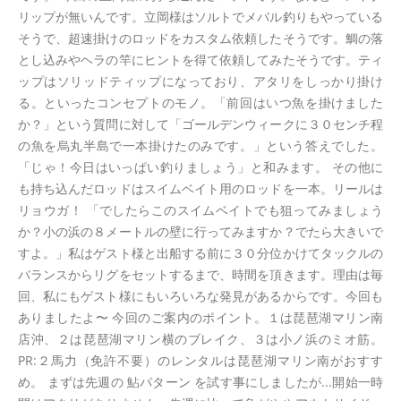
リップが無いんです。立岡様はソルトでメバル釣りもやっている
そうで、超速掛けのロッドをカスタム依頼したそうです。鯛の落
とし込みやヘラの竿にヒントを得て依頼してみたそうです。ティ
ップはソリッドティップになっており、アタリをしっかり掛け
る。といったコンセプトのモノ。「前回はいつ魚を掛けました
か？」という質問に対して「ゴールデンウィークに３０センチ程
の魚を烏丸半島で一本掛けたのみです。」という答えでした。
「じゃ！今日はいっぱい釣りましょう」と和みます。 その他に
も持ち込んだロッドはスイムベイト用のロッドを一本。リールは
リョウガ！ 「でしたらこのスイムベイトでも狙ってみましょう
か？小の浜の８メートルの壁に行ってみますか？でたら大きいで
すよ。」私はゲスト様と出船する前に３０分位かけてタックルの
バランスからリグをセットするまで、時間を頂きます。理由は毎
回、私にもゲスト様にもいろいろな発見があるからです。今回も
ありましたよ〜 今回のご案内のポイント。１は琵琶湖マリン南
店沖、２は琵琶湖マリン横のブレイク、３は小ノ浜のミオ筋。
PR:２馬力（免許不要）のレンタルは琵琶湖マリン南がおすす
め。 まずは先週の 鮎パターン を試す事にしましたが...開始一時