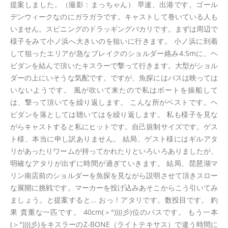
提案しました。（撮影：まっちゃん） 早速、出港です。ゴール
デンウィークなのにガラガラです。キャストして巻いている人も
いません。スピニングのドラッギングバカリです。まずは周辺で
様子をみて小ノ浜へ大きいのを狙いに行きます。 小ノ浜に到着
して狙ったエリアが急なブレイクのショルダー絡み4.5mに、ヘ
ビダンを結んで頂いたキスラーで撃って行きます。大型がショル
ダーの上にいそうな気配です。ですが、魚探にはバスは映っては
いないようです。 風が吹いて来たので私はボートを操船して
は、撃って頂いてを繰り返します。 こんな所がベストです。ヘ
ビダンを落としては聴いてはを繰り返します。 私も様子を見な
がらキャストすると私にヒットです。自己規制サイズです。ゲス
ト様、本当に申し訳ありません。 結局、ゲスト様にはギルアタ
リがあったりワームが持ってかれたりといろいろありましたが、
明確なアタリが出ずに時間が過ぎていきます。 結局、琵琶湖マ
リン南店前のショルダーを魚探を見ながら説明させて頂きスロー
な展開に挑戦です。マーカーを投げ込みあそこからこう引いてみ
ましょう。と提案すると... おっ！アタリです。数投目です。 釣
果 貴重な一匹です。 40cm(＞°))))彡)位のバスです。 もう一本
(＞°))))彡)をキスラーのZ-BONE（ライトテキサス）で違う時間に