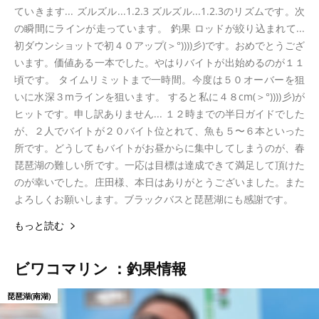
ていきます... ズルズル...1.2.3 ズルズル...1.2.3のリズムです。次
の瞬間にラインが走っています。 釣果 ロッドが絞り込まれて...
初ダウンショットで初４０アップ(＞°))))彡)です。おめでとうござ
います。価値ある一本でした。やはりバイトが出始めるのが１１
頃です。 タイムリミットまで一時間。今度は５０オーバーを狙
いに水深３mラインを狙います。 すると私に４８cm(＞°))))彡)が
ヒットです。申し訳ありません... １２時までの半日ガイドでした
が、２人でバイトが２０バイト位とれて、魚も５〜６本といった
所です。どうしてもバイトがお昼からに集中してしまうのが、春
琵琶湖の難しい所です。一応は目標は達成できて満足して頂けた
のが幸いでした。庄田様、本日はありがとうございました。また
よろしくお願いします。ブラックバスと琵琶湖にも感謝です。
もっと読む
ビワコマリン ：釣果情報
琵琶湖(南湖)