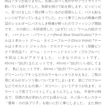
間はアタリがありません。先週に比べて魚がややアウトサイドヘ
動いている様子でした。魚探を掛けて鮎を探します。ピッピッピ
ッ。見つけました！雨が降っているのが原因らしく、バスも鮎も
レンジが下がっているようでした。という事でこれらの映像の周
辺のショルダーにバスらしき映像が映ったのでフィッシング開始
です。 その前に...今回使用した（はずだった）ワームの紹介で
す。 バークレー・パワーミノー(Peral Blue Shad/Scales) *テー
ルは１本カット ズーム・タイニーフルーク(Disco Violet) *テー
ルは１本カット ジャッカル・クロステールシャッド（加藤ピン
ク？非売品？） ズーム・ミートヘッド３インチ（プロブルー）
今回はこれがアタリました。 いきなりのヒットです。
45cm(＞°))))彡) またヒットです。45cm(＞°))))彡) いい顔してま
す。 私にもヒットです。40cm(＞°))))彡) ワームのシルエットを
グリーンパンプキンなどのカラーをハッキリさせえると、ご覧の
用にギルがガッツリ食いついてきてしまいます。逆にプロブルー
などでボカスともの凄い「ガコ〜ン」というアタリが出ます。コ
ラ〜！って慌ててバイトしてしまうんでしょうね。 午前中の時
点で、目標の魚が釣れたのでお昼からは、小ノ浜へモンスター
「通称：小の浜ブリ子」を狙いに行く事にしました。 また例の