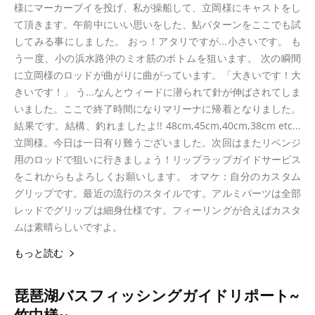
様にマーカーブイを投げ、私が操船して、立岡様にキャストをし
て頂きます。午前中にいい思いをした、鮎パターンをここでも試
してみる事にしました。 おっ！アタリですが...小さいです。 も
う一度、小の浜水路沖のミオ筋のボトムを狙います。 次の瞬間
に立岡様のロッドが曲がりに曲がっています。「大きいです！大
きいです！」 う...なんとウィードに潜られて針が伸ばされてしま
いました。ここで終了時間になりマリーナに帰着となりました。
結果です。結構、釣れましたよ!! 48cm,45cm,40cm,38cm etc...
立岡様。今日は一日有り難うございました。次回はまたリベンジ
用のロッドで狙いに行きましょう！リップラップガイドサービス
をこれからもよろしくお願いします。 オマケ：自分のカスタム
グリップです。最近の流行のスタイルです。アルミパーツは全部
レッドでグリップは細身仕様です。フィーリングが合えばカスタ
ムは素晴らしいですよ。
もっと読む
琵琶湖バスフィッシングガイドリポート~