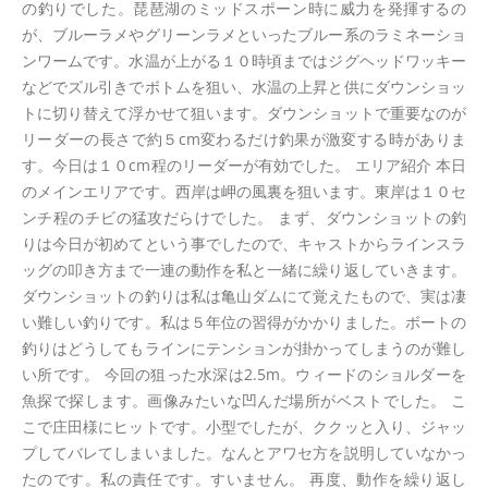
の釣りでした。琵琶湖のミッドスポーン時に威力を発揮するの
が、ブルーラメやグリーンラメといったブルー系のラミネーショ
ンワームです。水温が上がる１０時頃まではジグヘッドワッキー
などでズル引きでボトムを狙い、水温の上昇と供にダウンショッ
トに切り替えて浮かせて狙います。ダウンショットで重要なのが
リーダーの長さで約５cm変わるだけ釣果が激変する時がありま
す。今日は１０cm程のリーダーが有効でした。 エリア紹介 本日
のメインエリアです。西岸は岬の風裏を狙います。東岸は１０セ
ンチ程のチビの猛攻だらけでした。 まず、ダウンショットの釣
りは今日が初めてという事でしたので、キャストからラインスラ
ッグの叩き方まで一連の動作を私と一緒に繰り返していきます。
ダウンショットの釣りは私は亀山ダムにて覚えたもので、実は凄
い難しい釣りです。私は５年位の習得がかかりました。ボートの
釣りはどうしてもラインにテンションが掛かってしまうのが難し
い所です。 今回の狙った水深は2.5m。ウィードのショルダーを
魚探で探します。画像みたいな凹んだ場所がベストでした。 こ
こで庄田様にヒットです。小型でしたが、ククッと入り、ジャッ
プしてバレてしまいました。なんとアワセ方を説明していなかっ
たのです。私の責任です。すいません。 再度、動作を繰り返し