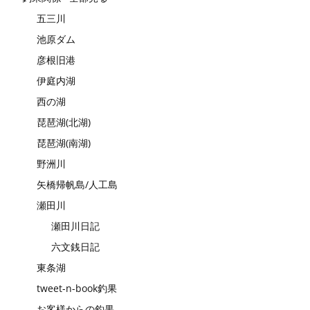
五三川
池原ダム
彦根旧港
伊庭内湖
西の湖
琵琶湖(北湖)
琵琶湖(南湖)
野洲川
矢橋帰帆島/人工島
瀬田川
瀬田川日記
六文銭日記
東条湖
tweet-n-book釣果
お客様からの釣果