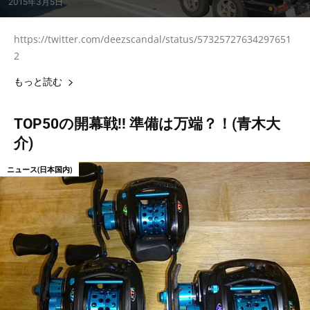
2015年3月5日
https://twitter.com/deezscandal/status/57325727634297651
2
もっと読む
TOP50の開幕戦!! 準備は万端？！(青木大
介)
ニュース(日本国内)