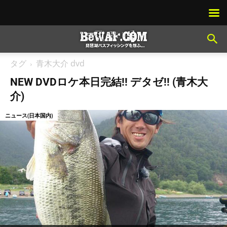
タグ
青木大介 dvd
NEW DVDロケ本日完結!! デタゼ!! (青木大
介)
ニュース(日本国内)