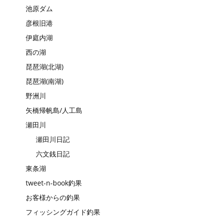
池原ダム
彦根旧港
伊庭内湖
西の湖
琵琶湖(北湖)
琵琶湖(南湖)
野洲川
矢橋帰帆島/人工島
瀬田川
瀬田川日記
六文銭日記
東条湖
tweet-n-book釣果
お客様からの釣果
フィッシングガイド釣果