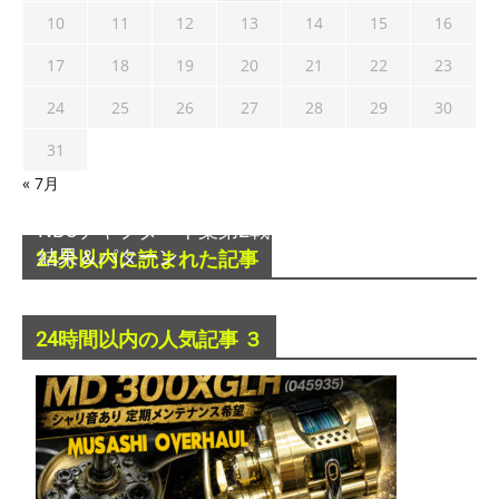
10
11
12
13
14
15
16
17
18
19
20
21
22
23
24
25
26
27
28
29
30
31
« 7月
NBCチャプター千葉第2戦 2015年 05月24日の
結果＆パターン
24分以内に読まれた記事
2015年5月24日
24時間以内の人気記事 ３