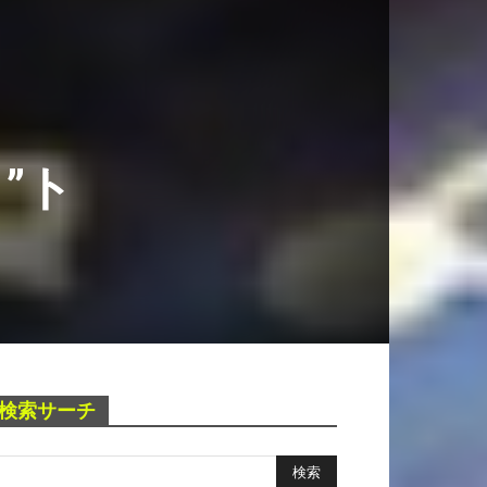
”ト
検索サーチ