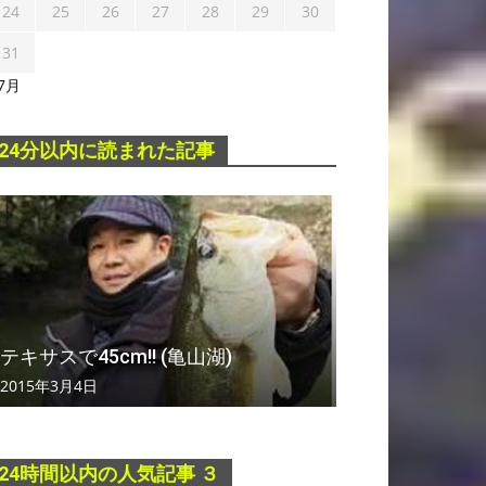
24
25
26
27
28
29
30
31
 7月
24分以内に読まれた記事
テキサスで45cm!! (亀山湖)
2015年3月4日
24時間以内の人気記事 ３