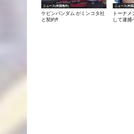
ニュース(米国海外)
ニュース(米国
ケビンバンダム がミンコタ社
トーナメ
と契約!!
して逮捕へ