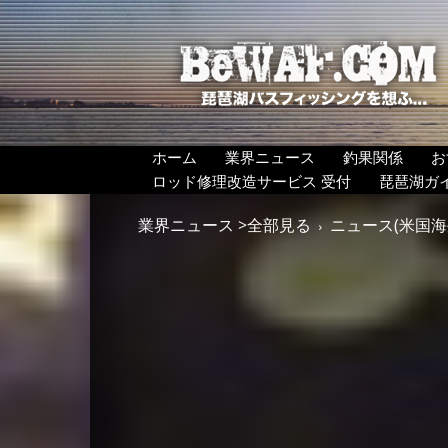
BeWAF
(ビ
ワ
エ
フ）
ホーム
業界ニュース
釣果関係
お
ロッド修理改造サービス 受付
琵琶湖ガ
業界ニュース >全部見る
ニュース(米国海