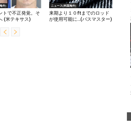
海外)
ニュース(米国海外)
ントで不正発覚。そ
来期より１０ftまでのロッド
 (米テキサス)
が使用可能に…(バスマスター)