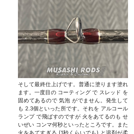
そして最終仕上げです。普通に塗ります塗れ
ます。一度目の コーティング で スレッド を
固めてあるので 気泡 がでません。発生して
も 2.3個といった所です。それを アルコール
ランプ で飛ばすのですが 火をあてるのも せ
いぜい コンマ何秒といったところです。また
火をあてすぎる (1秒くらいでも) と溶剤が柔