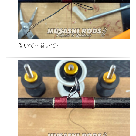
巻いて~ 巻いて~