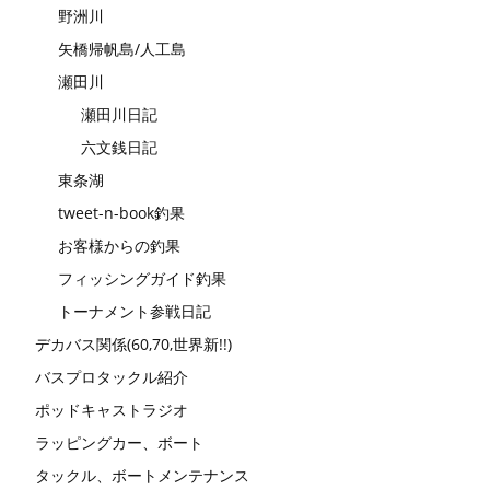
野洲川
矢橋帰帆島/人工島
瀬田川
瀬田川日記
六文銭日記
東条湖
tweet-n-book釣果
お客様からの釣果
フィッシングガイド釣果
トーナメント参戦日記
デカバス関係(60,70,世界新!!)
バスプロタックル紹介
ポッドキャストラジオ
ラッピングカー、ボート
タックル、ボートメンテナンス