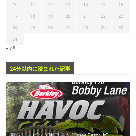
10
11
12
13
14
15
16
17
18
19
20
21
22
23
24
25
26
27
28
29
30
31
« 7月
24分以内に読まれた記事
新フリッピング用ワーム “Craw Fatty Jr”