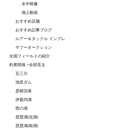
水中映像
湖上動画
おすすめ店舗
おすすめ記事ブログ
ルアー＆タックル インプレ
ヤフーオークション
全国フィールドの紹介
釣果関係 >全部見る
五三川
池原ダム
彦根旧港
伊庭内湖
西の湖
琵琶湖(北湖)
琵琶湖(南湖)