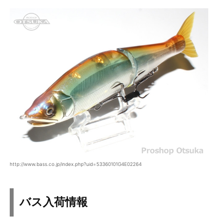
http://www.bass.co.jp/index.php?uid=53360101G4E02264
バス入荷情報