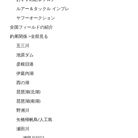
ルアー＆タックル インプレ
ヤフーオークション
全国フィールドの紹介
釣果関係 >全部見る
五三川
池原ダム
彦根旧港
伊庭内湖
西の湖
琵琶湖(北湖)
琵琶湖(南湖)
野洲川
矢橋帰帆島/人工島
瀬田川
瀬田川日記