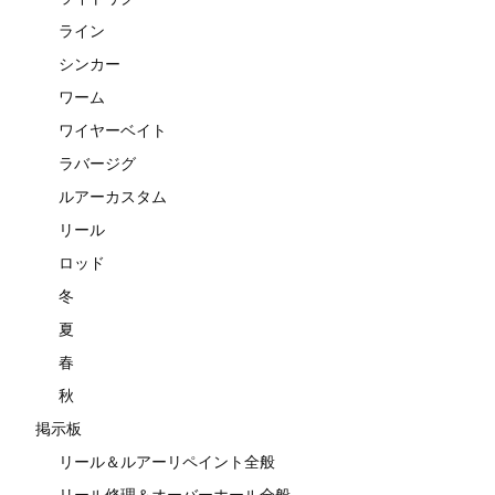
ライン
シンカー
ワーム
ワイヤーベイト
ラバージグ
ルアーカスタム
リール
ロッド
冬
夏
春
秋
掲示板
リール＆ルアーリペイント全般
リール修理＆オーバーホール全般