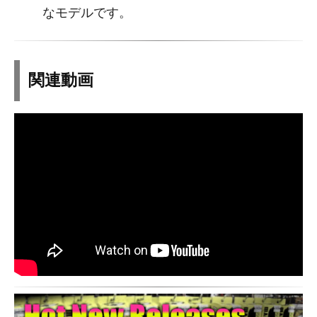
なモデルです。
関連動画