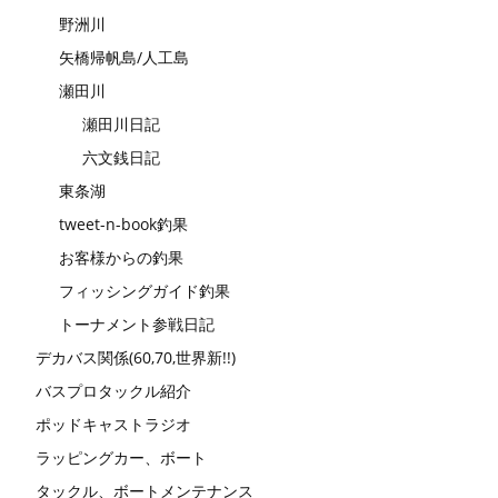
野洲川
矢橋帰帆島/人工島
瀬田川
瀬田川日記
六文銭日記
東条湖
tweet-n-book釣果
お客様からの釣果
フィッシングガイド釣果
トーナメント参戦日記
デカバス関係(60,70,世界新!!)
バスプロタックル紹介
ポッドキャストラジオ
ラッピングカー、ボート
タックル、ボートメンテナンス