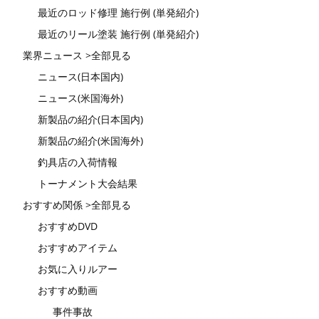
最近のロッド修理 施行例 (単発紹介)
最近のリール塗装 施行例 (単発紹介)
業界ニュース >全部見る
ニュース(日本国内)
ニュース(米国海外)
新製品の紹介(日本国内)
新製品の紹介(米国海外)
釣具店の入荷情報
トーナメント大会結果
おすすめ関係 >全部見る
おすすめDVD
おすすめアイテム
お気に入りルアー
おすすめ動画
事件事故