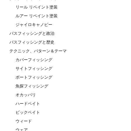
リール リペイント塗装
ルアー リペイント塗装
ジャイロキャノピー
バスフィッシングと政治
バスフィッシングと歴史
テクニック、パターン＆テーマ
カバーフィッシング
サイトフィッシング
ボートフィッシング
魚探フィッシング
オカッパリ
ハードベイト
ビックベイト
ウィード
ウェア