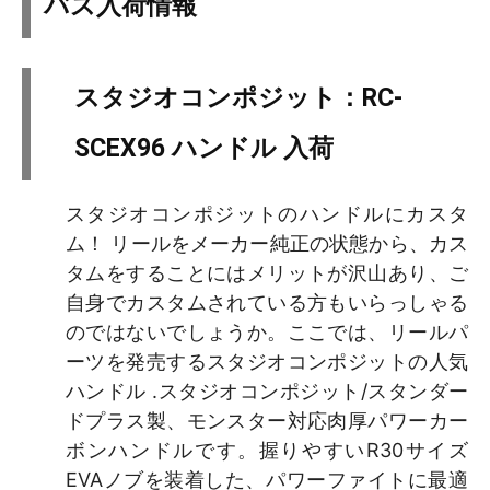
バス入荷情報
スタジオコンポジット：RC-
SCEX96 ハンドル 入荷
スタジオコンポジットのハンドルにカスタ
ム！ リールをメーカー純正の状態から、カス
タムをすることにはメリットが沢山あり、ご
自身でカスタムされている方もいらっしゃる
のではないでしょうか。ここでは、リールパ
ーツを発売するスタジオコンポジットの人気
ハンドル .スタジオコンポジット/スタンダー
ドプラス製、モンスター対応肉厚パワーカー
ボンハンドルです。握りやすいR30サイズ
EVAノブを装着した、パワーファイトに最適