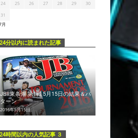
24
25
26
27
28
29
30
31
 7月
24分以内に読まれた記事
JBII東条湖 第1戦 5月15日の結果＆パ
ターン
2016年5月15日
24時間以内の人気記事 ３