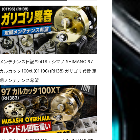
メンテナンス日記#2418：シマノ SHIMANO 97
カルカッタ100xt (01196) (RH38) ガリゴリ異音 定
期メンテナンス希望