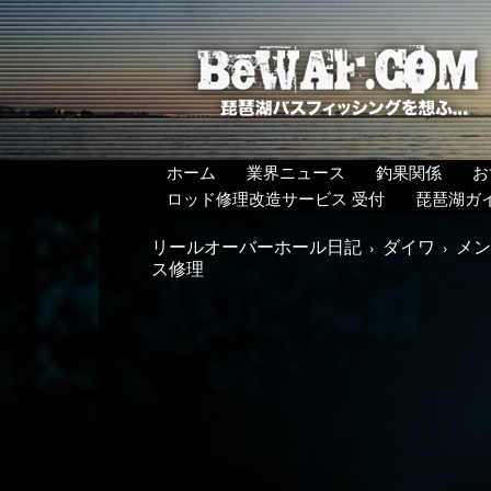
BeWAF
(ビ
ワ
エ
フ）
ホーム
業界ニュース
釣果関係
お
ロッド修理改造サービス 受付
琵琶湖ガ
リールオーバーホール日記
ダイワ
メン
ス修理