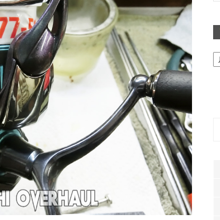
ア
ー
カ
イ
ブ