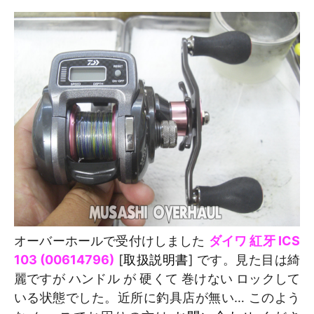
オーバーホールで受付けしました
ダイワ 紅牙 ICS
103 (00614796)
[
取扱説明書
] です。見た目は綺
麗ですが ハンドル が 硬くて 巻けない ロックして
いる状態でした。近所に釣具店が無い… このよう