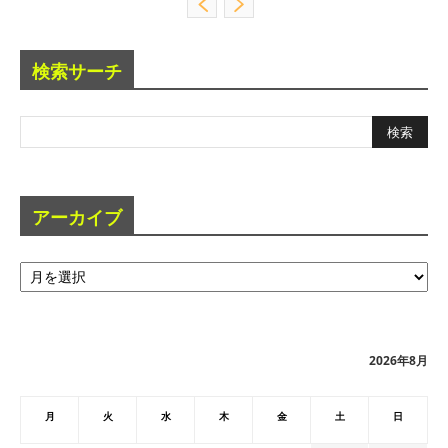
検索サーチ
アーカイブ
ア
ー
カ
イ
ブ
2026年8月
月
火
水
木
金
土
日