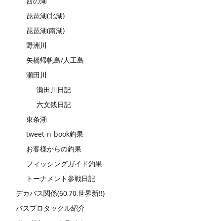
西の湖
琵琶湖(北湖)
琵琶湖(南湖)
野洲川
矢橋帰帆島/人工島
瀬田川
瀬田川日記
六文銭日記
東条湖
tweet-n-book釣果
お客様からの釣果
フィッシングガイド釣果
トーナメント参戦日記
デカバス関係(60,70,世界新!!)
バスプロタックル紹介