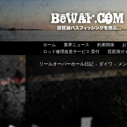
BeWAF
(ビ
ワ
エ
フ）
ホーム
業界ニュース
釣果関係
お
ロッド修理改造サービス 受付
琵琶湖ガ
リールオーバーホール日記
ダイワ
メン