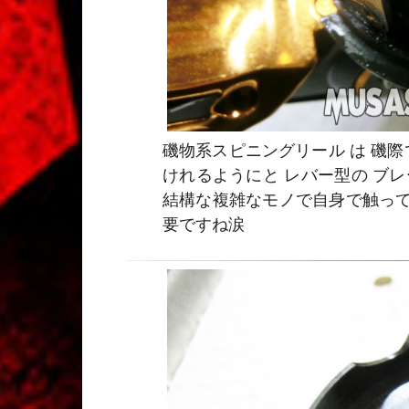
磯物系スピニングリール は 磯際
けれるようにと レバー型の ブ
結構な複雑なモノで自身で触っ
要ですね涙