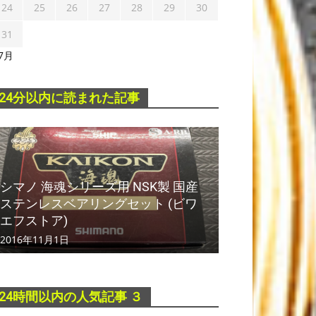
24
25
26
27
28
29
30
31
 7月
24分以内に読まれた記事
シマノ 海魂シリーズ用 NSK製 国産
ステンレスベアリングセット (ビワ
エフストア)
2016年11月1日
24時間以内の人気記事 ３