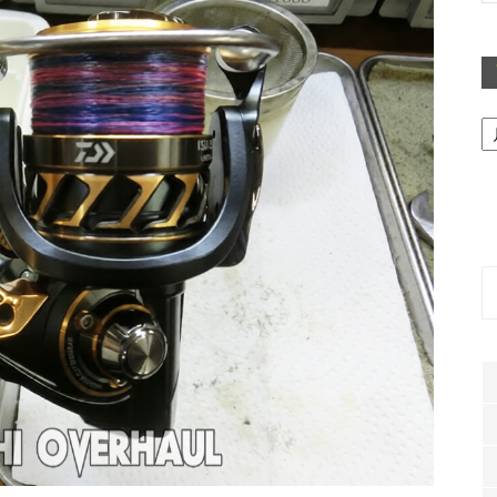
ア
ー
カ
イ
ブ