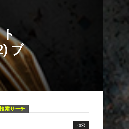
 ト
) ブ
検索サーチ