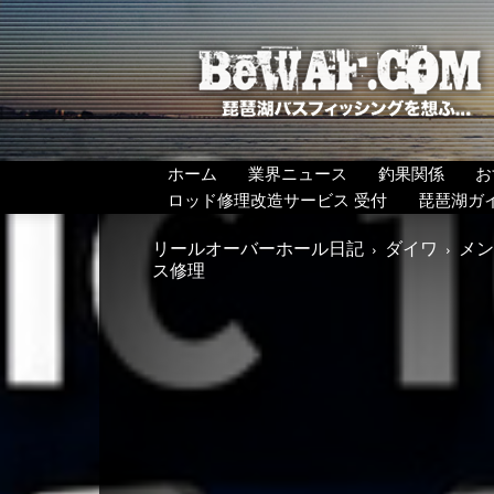
BeWAF
(ビ
ワ
エ
フ）
ホーム
業界ニュース
釣果関係
お
ロッド修理改造サービス 受付
琵琶湖ガ
リールオーバーホール日記
ダイワ
メンテ
ス修理