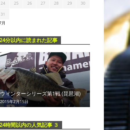
24
25
26
27
28
29
30
31
 7月
24分以内に読まれた記事
ウィンターシリーズ第1戦 (琵琶湖)
2015年2月15日
24時間以内の人気記事 ３