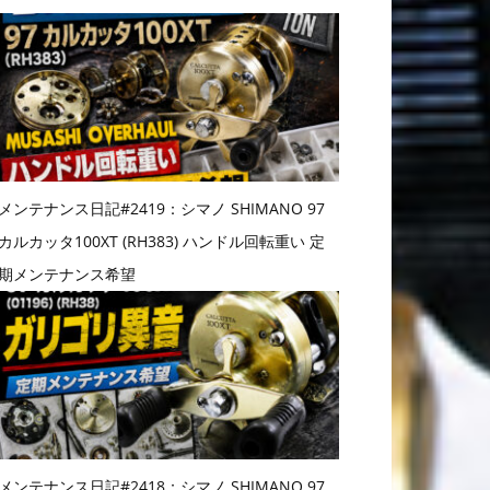
メンテナンス日記#2419：シマノ SHIMANO 97
カルカッタ100XT (RH383) ハンドル回転重い 定
期メンテナンス希望
メンテナンス日記#2418：シマノ SHIMANO 97