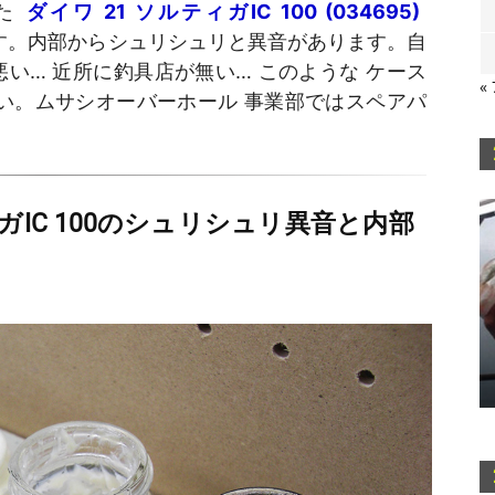
した
ダイワ 21 ソルティガIC 100 (034695)
です。内部からシュリシュリと異音があります。自
い… 近所に釣具店が無い… このような ケース
«
い。ムサシオーバーホール 事業部ではスペアパ
ガIC 100のシュリシュリ異音と内部