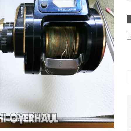
ア
ー
カ
イ
ブ