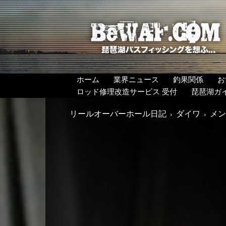
BeWAF
(ビ
ワ
エ
フ）
ホーム
業界ニュース
釣果関係
お
ロッド修理改造サービス 受付
琵琶湖ガ
リールオーバーホール日記
ダイワ
メンテ