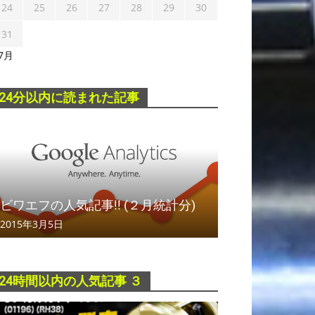
24
25
26
27
28
29
30
31
 7月
24分以内に読まれた記事
ビワエフの人気記事!! (２月統計分)
2015年3月5日
24時間以内の人気記事 ３