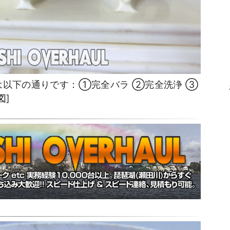
は以下の通りです：①完全バラ ②完全洗浄 ③
図
]