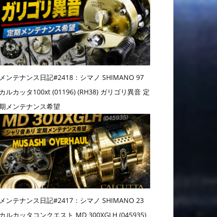
メンテナンス日記#2418：シマノ SHIMANO 97
カルカッタ100xt (01196) (RH38) ガリゴリ異音 定
期メンテナンス希望
メンテナンス日記#2417：シマノ SHIMANO 23
カルカッタコンクエスト MD 300XGLH (045935)