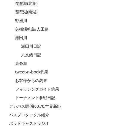
琵琶湖(北湖)
琵琶湖(南湖)
野洲川
矢橋帰帆島/人工島
瀬田川
瀬田川日記
六文銭日記
東条湖
tweet-n-book釣果
お客様からの釣果
フィッシングガイド釣果
トーナメント参戦日記
デカバス関係(60,70,世界新!!)
バスプロタックル紹介
ポッドキャストラジオ