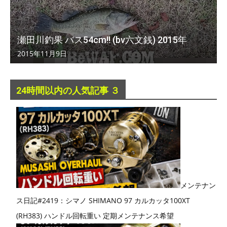
瀬田川釣果 バス54cm!! (bv六文銭) 2015年
2015年11月9日
24時間以内の人気記事 ３
メンテナン
ス日記#2419：シマノ SHIMANO 97 カルカッタ100XT
(RH383) ハンドル回転重い 定期メンテナンス希望