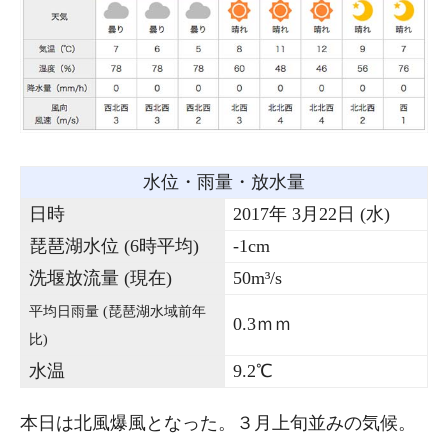
水位・雨量・放水量
日時
2017年 3月22日 (水)
琵琶湖水位 (6時平均)
-1cm
洗堰放流量 (現在)
50m³/s
平均日雨量 (琵琶湖水域前年
0.3ｍｍ
比)
水温
9.2℃
本日は北風爆風となった。３月上旬並みの気候。