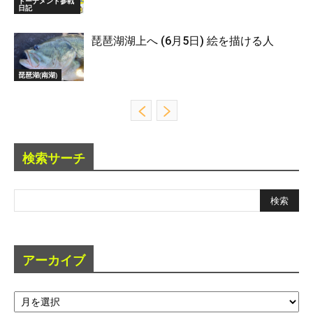
トーナメント参戦
日記
琵琶湖湖上へ (6月5日) 絵を描ける人
琵琶湖(南湖)
検索サーチ
アーカイブ
ア
ー