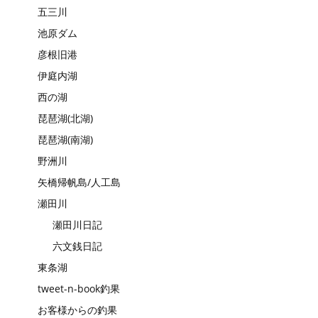
五三川
池原ダム
彦根旧港
伊庭内湖
西の湖
琵琶湖(北湖)
琵琶湖(南湖)
野洲川
矢橋帰帆島/人工島
瀬田川
瀬田川日記
六文銭日記
東条湖
tweet-n-book釣果
お客様からの釣果