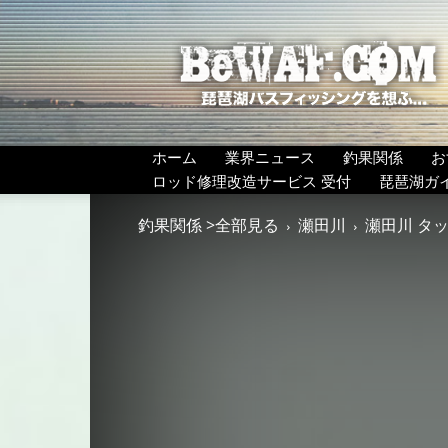
BeWAF
(ビ
ワ
エ
フ）
ホーム
業界ニュース
釣果関係
お
ロッド修理改造サービス 受付
琵琶湖ガ
釣果関係 >全部見る
瀬田川
瀬田川 タッ