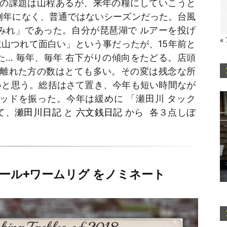
 の課題は山程あるが、来年の糧にしていこうと
例年になく、普通ではないシーズンだった。台風
まみれ」であった。自分が琵琶湖で ルアーを投げ
«
山つれて面白い」という事だったが、15年前と
た… 毎年、毎年 右下がりの傾向をたどる。店頭
ら離れた方の数はとても多い。その変は残念な所
いと思う。総括はさて置き、今年も短い時間なが
ッドを振った。今年は緩めに 「瀬田川 タック
て、
瀬田川日記
と
六文銭日記
から 各３点しぼ
ール+ワームリグ をノミネート