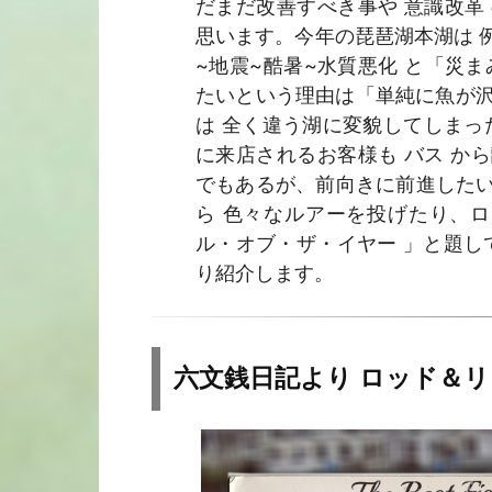
だまだ改善すべき事や 意識改革
思います。今年の琵琶湖本湖は 
~地震~酷暑~水質悪化 と「災
たいという理由は「単純に魚が沢
は 全く違う湖に変貌してしまっ
に来店されるお客様も バス か
でもあるが、前向きに前進した
ら 色々なルアーを投げたり、ロ
ル・オブ・ザ・イヤー 」と題し
り紹介します。
六文銭日記より ロッド＆リ