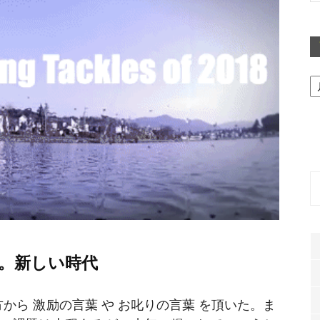
ア
ー
カ
イ
ブ
話。新しい時代
から 激励の言葉 や お叱りの言葉 を頂いた。ま