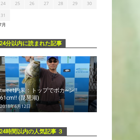
24
25
26
27
28
29
30
31
 7月
24分以内に読まれた記事
tweet釣果：トップでボカ~ン!!
61cm!! (琵琶湖)
2018年6月12日
24時間以内の人気記事 ３