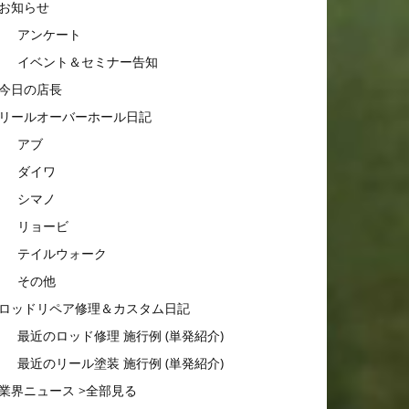
お知らせ
アンケート
イベント＆セミナー告知
今日の店長
リールオーバーホール日記
アブ
ダイワ
シマノ
リョービ
テイルウォーク
その他
ロッドリペア修理＆カスタム日記
最近のロッド修理 施行例 (単発紹介)
最近のリール塗装 施行例 (単発紹介)
業界ニュース >全部見る