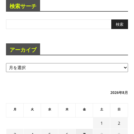
検索サーチ
アーカイブ
ア
ー
カ
イ
ブ
2026年8月
月
火
水
木
金
土
日
1
2