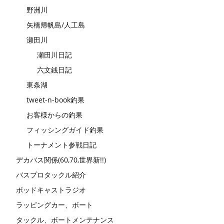
野洲川
矢橋帰帆島/人工島
瀬田川
瀬田川日記
六文銭日記
東条湖
tweet-n-book釣果
お客様からの釣果
フィッシングガイド釣果
トーナメント参戦日記
デカバス関係(60,70,世界新!!)
バスプロタックル紹介
ポッドキャストラジオ
ラッピングカー、ボート
タックル、ボートメンテナンス