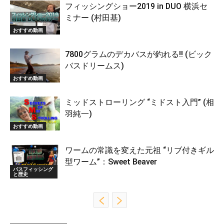
フィッシングショー2019 in DUO 横浜セ
ミナー (村田基)
おすすめ動画
7800グラムのデカバスが釣れる!! (ビック
バスドリームス)
おすすめ動画
ミッドストローリング “ミドスト入門” (相
羽純一)
おすすめ動画
ワームの常識を変えた元祖 “リブ付きギル
型ワーム”：Sweet Beaver
バスフィッシング
と歴史