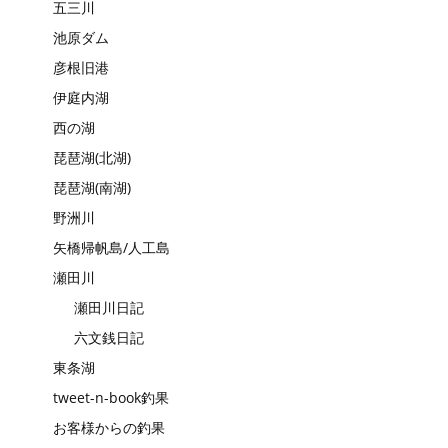
五三川
池原ダム
彦根旧港
伊庭内湖
西の湖
琵琶湖(北湖)
琵琶湖(南湖)
野洲川
矢橋帰帆島/人工島
瀬田川
瀬田川日記
六文銭日記
東条湖
tweet-n-book釣果
お客様からの釣果