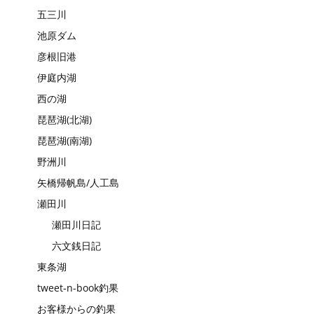
五三川
池原ダム
彦根旧港
伊庭内湖
西の湖
琵琶湖(北湖)
琵琶湖(南湖)
野洲川
矢橋帰帆島/人工島
瀬田川
瀬田川日記
六文銭日記
東条湖
tweet-n-book釣果
お客様からの釣果