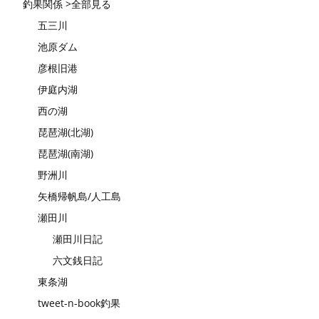
釣果関係 >全部見る
五三川
池原ダム
彦根旧港
伊庭内湖
西の湖
琵琶湖(北湖)
琵琶湖(南湖)
野洲川
矢橋帰帆島/人工島
瀬田川
瀬田川日記
六文銭日記
東条湖
tweet-n-book釣果